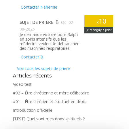
Contacter Nehemie
10
B
SUJET DE PRIÈRE
x
Qc
02-
08-2026
je m’engage à prier
Je demande victoire pour Ralph
en soins intensifs que les
médecins veulent le débrancher
des machines respiratoires
Contacter B
Voir tous les sujets de prière
Articles récents
Video test
#02 – Être chrétienne et mère célibataire
#01 – Être chrétien et étudiant en droit.
Introduction officielle
[TEST] Quel sont mes dons spirituels ?