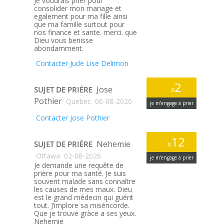
je voudrais prier pour
consolider mon mariage et
egalement pour ma fille ainsi
que ma famille surtout pour
nos finance et sante. merci. que
Dieu vous benisse
abondamment.
Contacter Jude Lise Delimon
2
Jose
SUJET DE PRIÈRE
x
Pothier
Quebec
06-08-2026
je m’engage à prier
Contacter Jose Pothier
12
Nehemie
SUJET DE PRIÈRE
x
Ottawa
02-08-2026
je m’engage à prier
Je demande une requête de
prière pour ma santé. Je suis
souvent malade sans connaître
les causes de mes maux. Dieu
est le grand médecin qui guérit
tout. J’implore sa miséricorde.
Que je trouve gràce a ses yeux.
Nehemie