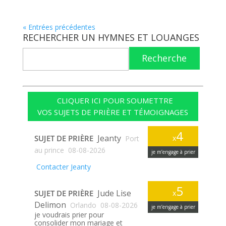
« Entrées précédentes
RECHERCHER UN HYMNES ET LOUANGES
Recherche
CLIQUER ICI POUR SOUMETTRE
VOS SUJETS DE PRIÈRE ET TÉMOIGNAGES
4
Jeanty
SUJET DE PRIÈRE
x
Port
au prince
08-08-2026
je m’engage à prier
Contacter Jeanty
5
Jude Lise
SUJET DE PRIÈRE
x
Delimon
Orlando
08-08-2026
je m’engage à prier
je voudrais prier pour
consolider mon mariage et