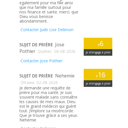
egalement pour ma fille ainsi
que ma famille surtout pour
nos finance et sante. merci. que
Dieu vous benisse
abondamment.
Contacter Jude Lise Delimon
6
Jose
SUJET DE PRIÈRE
x
Pothier
Quebec
06-08-2026
je m’engage à prier
Contacter Jose Pothier
16
Nehemie
SUJET DE PRIÈRE
x
Ottawa
02-08-2026
je m’engage à prier
Je demande une requête de
prière pour ma santé. Je suis
souvent malade sans connaître
les causes de mes maux. Dieu
est le grand médecin qui guérit
tout. J’implore sa miséricorde.
Que je trouve gràce a ses yeux.
Nehemie