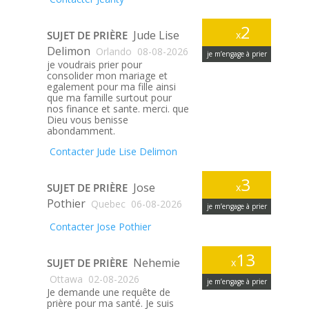
2
Jude Lise
SUJET DE PRIÈRE
x
Delimon
Orlando
08-08-2026
je m’engage à prier
je voudrais prier pour
consolider mon mariage et
egalement pour ma fille ainsi
que ma famille surtout pour
nos finance et sante. merci. que
Dieu vous benisse
abondamment.
Contacter Jude Lise Delimon
3
Jose
SUJET DE PRIÈRE
x
Pothier
Quebec
06-08-2026
je m’engage à prier
Contacter Jose Pothier
13
Nehemie
SUJET DE PRIÈRE
x
Ottawa
02-08-2026
je m’engage à prier
Je demande une requête de
prière pour ma santé. Je suis