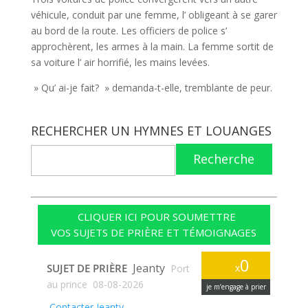
véhicule, conduit par une femme, l’ obligeant à se garer
au bord de la route. Les officiers de police s’
approchèrent, les armes à la main. La femme sortit de
sa voiture l’ air horrifié, les mains levées.
» Qu’ ai-je fait? » demanda-t-elle, tremblante de peur.
RECHERCHER UN HYMNES ET LOUANGES
Recherche
CLIQUER ICI POUR SOUMETTRE
VOS SUJETS DE PRIÈRE ET TÉMOIGNAGES
0
Jeanty
SUJET DE PRIÈRE
x
Port
au prince
08-08-2026
je m’engage à prier
Contacter Jeanty