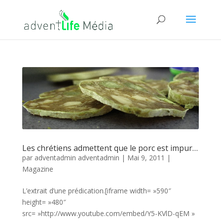
Les chrétiens admettent que le porc est impur…
par
adventadmin adventadmin
|
Mai 9, 2011
|
Magazine
L’extrait d’une prédication.[iframe width= »590″
height= »480″
src= »http://www.youtube.com/embed/Y5-KVlD-qEM »