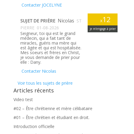
Contacter JOCELYNE
12
Nicolas
SUJET DE PRIÈRE
x
ST
PIERRE
01-08-2026
je m’engage à prier
Seigneur, toi qui est le grand
médecin, qui a fait tant de
miracles, guéris ma mère qui
est âgée et qui est hospitalisée.
Mes soeurs et frères en Christ,
je vous demande de prier pour
elle : Dany.
Contacter Nicolas
Voir tous les sujets de prière
Articles récents
Video test
#02 – Être chrétienne et mère célibataire
#01 – Être chrétien et étudiant en droit.
Introduction officielle