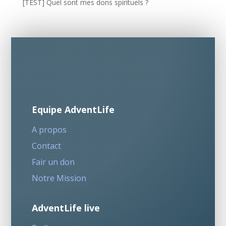
[TEST] Quel sont mes dons spirituels ?
Equipe AdventLife
A propos
Contact
Fair un don
Notre Mission
AdventLife live