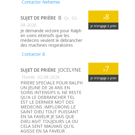
Contacter Nehemie
8
B
SUJET DE PRIÈRE
x
Qc
02-
08-2026
je m’engage à prier
Je demande victoire pour Ralph
en soins intensifs que les
médecins veulent le débrancher
des machines respiratoires
Contacter B
7
JOCELYNE
SUJET DE PRIÈRE
x
Floride
02-08-2026
je m’engage à prier
PRIERE SPECIALE POUR RALPH
UN JEUNE DE 26 ANS EN
SOINS INTENSIFS IL NE RESTE
QU'A LE DEBRANCHER TEL
EST LE DERNIER MOT DES
MEDECINS .IMPLORONS LE
SAINT DIEU TOUT PUISSANT
EN SA FAVEUR JE SAIS QUE
DIEU AGIT TOUJOURS LA OU
CELA SENT MAUVAIS QU'IL
AGISSE EN SA FAVEUR .