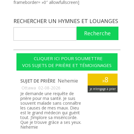
frameborder= »0″ allowfullscreen]
RECHERCHER UN HYMNES ET LOUANGES
Recherche
CLIQUER ICI POUR SOUMETTRE
VOS SUJETS DE PRIÈRE ET TÉMOIGNAGES
8
Nehemie
SUJET DE PRIÈRE
x
Ottawa
02-08-2026
je m’engage à prier
Je demande une requête de
prière pour ma santé. Je suis
souvent malade sans connaître
les causes de mes maux. Dieu
est le grand médecin qui guérit
tout. J’implore sa miséricorde.
Que je trouve gràce a ses yeux.
Nehemie