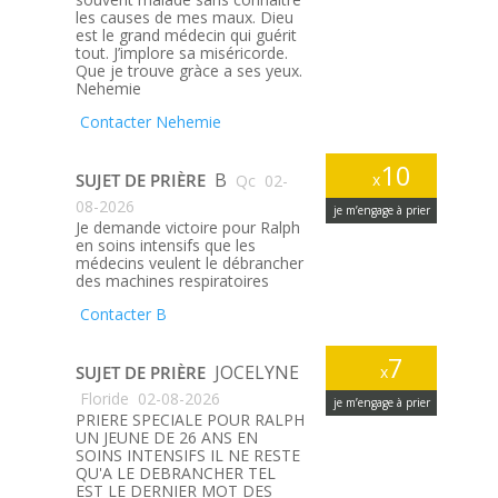
les causes de mes maux. Dieu
est le grand médecin qui guérit
tout. J’implore sa miséricorde.
Que je trouve gràce a ses yeux.
Nehemie
Contacter Nehemie
10
B
SUJET DE PRIÈRE
x
Qc
02-
08-2026
je m’engage à prier
Je demande victoire pour Ralph
en soins intensifs que les
médecins veulent le débrancher
des machines respiratoires
Contacter B
7
JOCELYNE
SUJET DE PRIÈRE
x
Floride
02-08-2026
je m’engage à prier
PRIERE SPECIALE POUR RALPH
UN JEUNE DE 26 ANS EN
SOINS INTENSIFS IL NE RESTE
QU'A LE DEBRANCHER TEL
EST LE DERNIER MOT DES