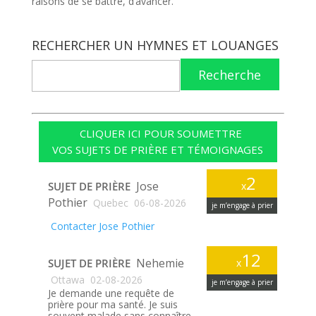
raisons de se battre, d’avancer.
RECHERCHER UN HYMNES ET LOUANGES
Recherche
CLIQUER ICI POUR SOUMETTRE
VOS SUJETS DE PRIÈRE ET TÉMOIGNAGES
2
Jose
SUJET DE PRIÈRE
x
Pothier
Quebec
06-08-2026
je m’engage à prier
Contacter Jose Pothier
12
Nehemie
SUJET DE PRIÈRE
x
Ottawa
02-08-2026
je m’engage à prier
Je demande une requête de
prière pour ma santé. Je suis
souvent malade sans connaître