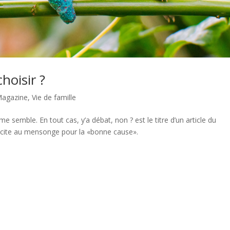
hoisir ?
agazine
,
Vie de famille
me semble. En tout cas, y’a débat, non ? est le titre d’un article du
i incite au mensonge pour la «bonne cause».