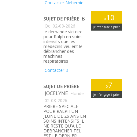
Contacter Nehemie
10
B
SUJET DE PRIÈRE
x
Qc
02-08-2026
je m’engage à prier
Je demande victoire
pour Ralph en soins
intensifs que les
médecins veulent le
débrancher des
machines
respiratoires
Contacter B
7
SUJET DE PRIÈRE
x
JOCELYNE
Floride
je m’engage à prier
02-08-2026
PRIERE SPECIALE
POUR RALPH UN
JEUNE DE 26 ANS EN
SOINS INTENSIFS IL
NE RESTE QU'A LE
DEBRANCHER TEL
EST LE DERNIER