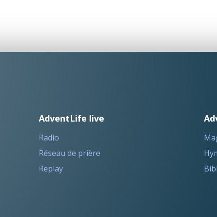
AdventLife live
Ad
Radio
Ma
Réseau de prière
Hym
Replay
Bib