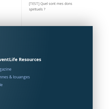
[TEST] Quel sont mes dons
spirituels ?
ventLife Resources
gazine
nes & louanges
le