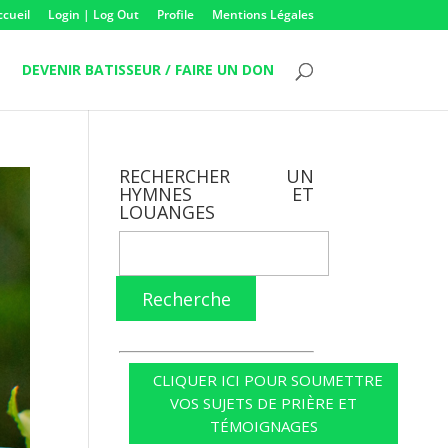
ccueil
Login | Log Out
Profile
Mentions Légales
DEVENIR BATISSEUR / FAIRE UN DON
RECHERCHER UN
HYMNES ET
LOUANGES
Recherche
CLIQUER ICI POUR SOUMETTRE
VOS SUJETS DE PRIÈRE ET
TÉMOIGNAGES