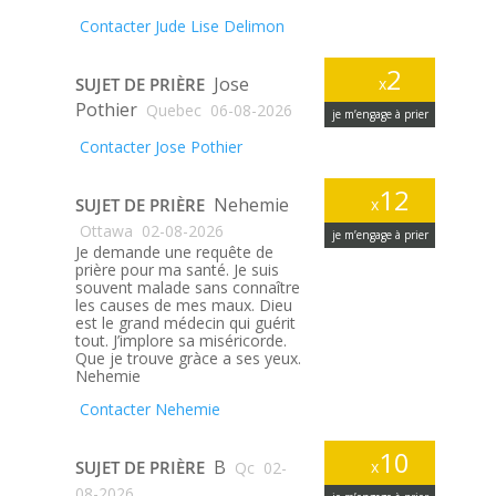
Contacter Jude Lise Delimon
2
Jose
SUJET DE PRIÈRE
x
Pothier
Quebec
06-08-2026
je m’engage à prier
Contacter Jose Pothier
12
Nehemie
SUJET DE PRIÈRE
x
Ottawa
02-08-2026
je m’engage à prier
Je demande une requête de
prière pour ma santé. Je suis
souvent malade sans connaître
les causes de mes maux. Dieu
est le grand médecin qui guérit
tout. J’implore sa miséricorde.
Que je trouve gràce a ses yeux.
Nehemie
Contacter Nehemie
10
B
SUJET DE PRIÈRE
x
Qc
02-
08-2026