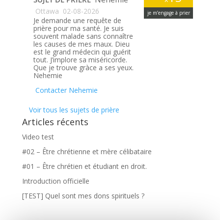
Ottawa
02-08-2026
je m’engage à prier
Je demande une requête de
prière pour ma santé. Je suis
souvent malade sans connaître
les causes de mes maux. Dieu
est le grand médecin qui guérit
tout. J’implore sa miséricorde.
Que je trouve gràce a ses yeux.
Nehemie
Contacter Nehemie
Voir tous les sujets de prière
Articles récents
Video test
#02 – Être chrétienne et mère célibataire
#01 – Être chrétien et étudiant en droit.
Introduction officielle
[TEST] Quel sont mes dons spirituels ?