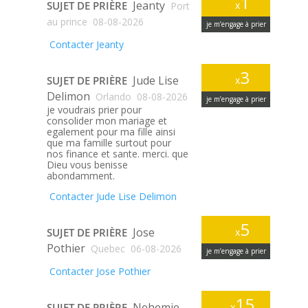
1
Jeanty
SUJET DE PRIÈRE
x
Port
au prince
08-08-2026
je m’engage à prier
Contacter Jeanty
3
Jude Lise
SUJET DE PRIÈRE
x
Delimon
Orlando
08-08-2026
je m’engage à prier
je voudrais prier pour
consolider mon mariage et
egalement pour ma fille ainsi
que ma famille surtout pour
nos finance et sante. merci. que
Dieu vous benisse
abondamment.
Contacter Jude Lise Delimon
5
Jose
SUJET DE PRIÈRE
x
Pothier
Quebec
06-08-2026
je m’engage à prier
Contacter Jose Pothier
15
Nehemie
SUJET DE PRIÈRE
x