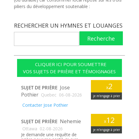
piliers du développement soutenable :
RECHERCHER UN HYMNES ET LOUANGES
Recherche
CLIQUER ICI POUR SOUMETTRE
VOS SUJETS DE PRIÈRE ET TÉMOIGNAGES
2
Jose
SUJET DE PRIÈRE
x
Pothier
Quebec
06-08-2026
je m’engage à prier
Contacter Jose Pothier
12
Nehemie
SUJET DE PRIÈRE
x
Ottawa
02-08-2026
je m’engage à prier
Je demande une requête de