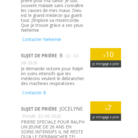
prière pour ma santé. Je suis
souvent malade sans connaître
les causes de mes maux. Dieu
est le grand médecin qui guérit
tout. J’implore sa miséricorde.
Que je trouve gràce a ses yeux.
Nehemie
Contacter Nehemie
10
B
SUJET DE PRIÈRE
x
Qc
02-
08-2026
je m’engage à prier
Je demande victoire pour Ralph
en soins intensifs que les
médecins veulent le débrancher
des machines respiratoires
Contacter B
7
JOCELYNE
SUJET DE PRIÈRE
x
Floride
02-08-2026
je m’engage à prier
PRIERE SPECIALE POUR RALPH
UN JEUNE DE 26 ANS EN
SOINS INTENSIFS IL NE RESTE
QU'A LE DEBRANCHER TEL