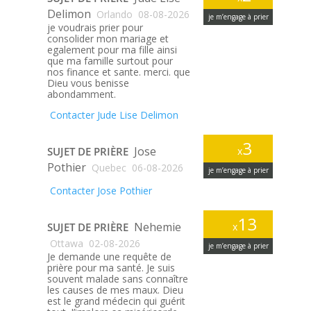
Delimon
Orlando
08-08-2026
je m’engage à prier
je voudrais prier pour
consolider mon mariage et
egalement pour ma fille ainsi
que ma famille surtout pour
nos finance et sante. merci. que
Dieu vous benisse
abondamment.
Contacter Jude Lise Delimon
3
Jose
SUJET DE PRIÈRE
x
Pothier
Quebec
06-08-2026
je m’engage à prier
Contacter Jose Pothier
13
Nehemie
SUJET DE PRIÈRE
x
Ottawa
02-08-2026
je m’engage à prier
Je demande une requête de
prière pour ma santé. Je suis
souvent malade sans connaître
les causes de mes maux. Dieu
est le grand médecin qui guérit