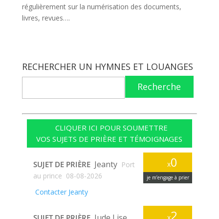
régulièrement sur la numérisation des documents,
livres, revues….
RECHERCHER UN HYMNES ET LOUANGES
Recherche
CLIQUER ICI POUR SOUMETTRE
VOS SUJETS DE PRIÈRE ET TÉMOIGNAGES
0
Jeanty
SUJET DE PRIÈRE
x
Port
au prince
08-08-2026
je m’engage à prier
Contacter Jeanty
2
Jude Lise
SUJET DE PRIÈRE
x