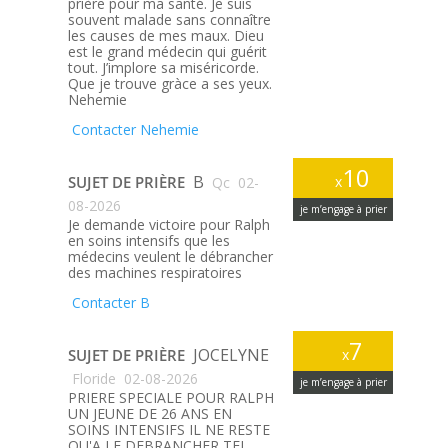
prière pour ma santé. Je suis
souvent malade sans connaître
les causes de mes maux. Dieu
est le grand médecin qui guérit
tout. J’implore sa miséricorde.
Que je trouve gràce a ses yeux.
Nehemie
Contacter Nehemie
10
B
SUJET DE PRIÈRE
x
Qc
02-
08-2026
je m’engage à prier
Je demande victoire pour Ralph
en soins intensifs que les
médecins veulent le débrancher
des machines respiratoires
Contacter B
7
JOCELYNE
SUJET DE PRIÈRE
x
Floride
02-08-2026
je m’engage à prier
PRIERE SPECIALE POUR RALPH
UN JEUNE DE 26 ANS EN
SOINS INTENSIFS IL NE RESTE
QU'A LE DEBRANCHER TEL