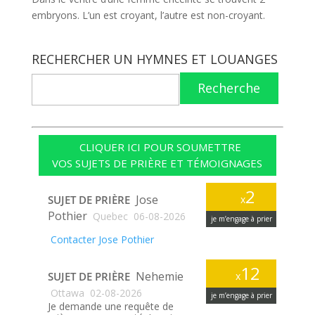
embryons. L’un est croyant, l’autre est non-croyant.
RECHERCHER UN HYMNES ET LOUANGES
Recherche
CLIQUER ICI POUR SOUMETTRE
VOS SUJETS DE PRIÈRE ET TÉMOIGNAGES
2
Jose
SUJET DE PRIÈRE
x
Pothier
Quebec
06-08-2026
je m’engage à prier
Contacter Jose Pothier
12
Nehemie
SUJET DE PRIÈRE
x
Ottawa
02-08-2026
je m’engage à prier
Je demande une requête de