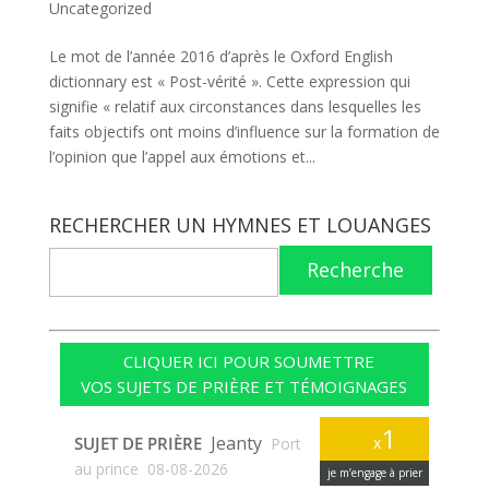
Uncategorized
Le mot de l’année 2016 d’après le Oxford English
dictionnary est « Post-vérité ». Cette expression qui
signifie « relatif aux circonstances dans lesquelles les
faits objectifs ont moins d’influence sur la formation de
l’opinion que l’appel aux émotions et...
RECHERCHER UN HYMNES ET LOUANGES
Recherche
CLIQUER ICI POUR SOUMETTRE
VOS SUJETS DE PRIÈRE ET TÉMOIGNAGES
1
Jeanty
SUJET DE PRIÈRE
x
Port
au prince
08-08-2026
je m’engage à prier