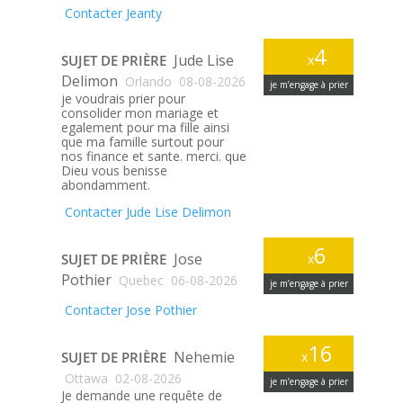
Contacter Jeanty
4
Jude Lise
SUJET DE PRIÈRE
x
Delimon
Orlando
08-08-2026
je m’engage à prier
je voudrais prier pour
consolider mon mariage et
egalement pour ma fille ainsi
que ma famille surtout pour
nos finance et sante. merci. que
Dieu vous benisse
abondamment.
Contacter Jude Lise Delimon
6
Jose
SUJET DE PRIÈRE
x
Pothier
Quebec
06-08-2026
je m’engage à prier
Contacter Jose Pothier
16
Nehemie
SUJET DE PRIÈRE
x
Ottawa
02-08-2026
je m’engage à prier
Je demande une requête de