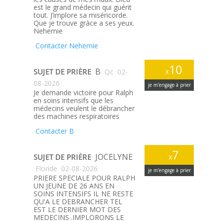
est le grand médecin qui guérit
tout. J’implore sa miséricorde.
Que je trouve gràce a ses yeux.
Nehemie
Contacter Nehemie
10
B
SUJET DE PRIÈRE
x
Qc
02-
08-2026
je m’engage à prier
Je demande victoire pour Ralph
en soins intensifs que les
médecins veulent le débrancher
des machines respiratoires
Contacter B
7
JOCELYNE
SUJET DE PRIÈRE
x
Floride
02-08-2026
je m’engage à prier
PRIERE SPECIALE POUR RALPH
UN JEUNE DE 26 ANS EN
SOINS INTENSIFS IL NE RESTE
QU'A LE DEBRANCHER TEL
EST LE DERNIER MOT DES
MEDECINS .IMPLORONS LE