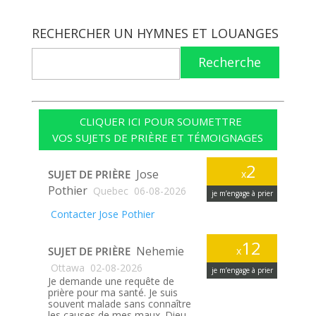
RECHERCHER UN HYMNES ET LOUANGES
Recherche
CLIQUER ICI POUR SOUMETTRE
VOS SUJETS DE PRIÈRE ET TÉMOIGNAGES
2
Jose
SUJET DE PRIÈRE
x
Pothier
Quebec
06-08-2026
je m’engage à prier
Contacter Jose Pothier
12
Nehemie
SUJET DE PRIÈRE
x
Ottawa
02-08-2026
je m’engage à prier
Je demande une requête de
prière pour ma santé. Je suis
souvent malade sans connaître
les causes de mes maux. Dieu