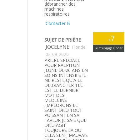
débrancher des
machines
respiratoires
Contacter B
7
SUJET DE PRIÈRE
x
JOCELYNE
Floride
je m’engage à prier
02-08-2026
PRIERE SPECIALE
POUR RALPH UN
JEUNE DE 26 ANS EN
SOINS INTENSIFS IL
NE RESTE QU'A LE
DEBRANCHER TEL
EST LE DERNIER
MOT DES
MEDECINS
.IMPLORONS LE
SAINT DIEU TOUT
PUISSANT EN SA
FAVEUR JE SAIS QUE
DIEU AGIT
TOUJOURS LA OU
CELA SENT MAUVAIS