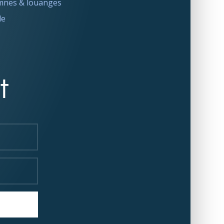
nes & louanges
le
t