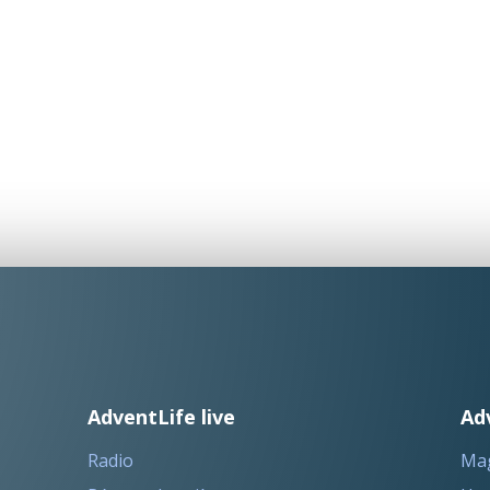
AdventLife live
Ad
Radio
Ma