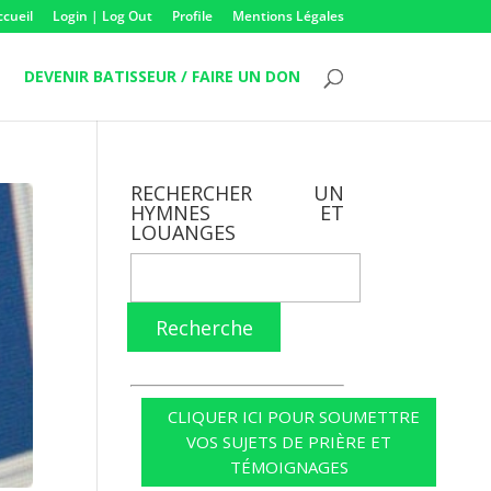
ccueil
Login | Log Out
Profile
Mentions Légales
DEVENIR BATISSEUR / FAIRE UN DON
RECHERCHER UN
HYMNES ET
LOUANGES
Recherche
CLIQUER ICI POUR SOUMETTRE
VOS SUJETS DE PRIÈRE ET
TÉMOIGNAGES