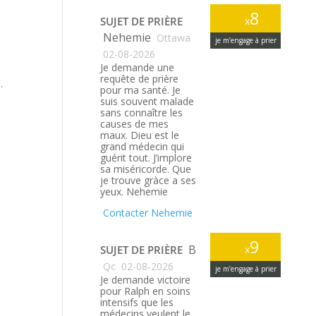
8
SUJET DE PRIÈRE
x
Nehemie
Ottawa
je m’engage à prier
02-08-2026
Je demande une
requête de prière
.
pour ma santé. Je
suis souvent malade
sans connaître les
causes de mes
maux. Dieu est le
grand médecin qui
guérit tout. J’implore
sa miséricorde. Que
je trouve gràce a ses
yeux. Nehemie
Contacter Nehemie
9
B
SUJET DE PRIÈRE
x
Qc
02-08-2026
je m’engage à prier
Je demande victoire
pour Ralph en soins
intensifs que les
médecins veulent le