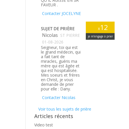
QU'IL AGISSE EN SA
FAVEUR .
Contacter JOCELYNE
12
SUJET DE PRIÈRE
x
Nicolas
ST PIERRE
je m’engage à prier
01-08-2026
Seigneur, toi qui est
le grand médecin, qui
a fait tant de
miracles, guéris ma
mère qui est âgée et
qui est hospitalisée.
Mes soeurs et frères
en Christ, je vous
demande de prier
pour elle : Dany.
Contacter Nicolas
Voir tous les sujets de prière
Articles récents
Video test