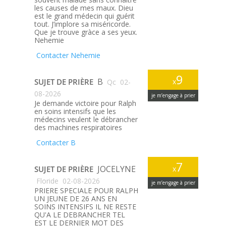
les causes de mes maux. Dieu
est le grand médecin qui guérit
tout. J’implore sa miséricorde.
Que je trouve gràce a ses yeux.
Nehemie
Contacter Nehemie
9
B
SUJET DE PRIÈRE
x
Qc
02-
08-2026
je m’engage à prier
Je demande victoire pour Ralph
en soins intensifs que les
médecins veulent le débrancher
des machines respiratoires
Contacter B
7
JOCELYNE
SUJET DE PRIÈRE
x
Floride
02-08-2026
je m’engage à prier
PRIERE SPECIALE POUR RALPH
UN JEUNE DE 26 ANS EN
SOINS INTENSIFS IL NE RESTE
QU'A LE DEBRANCHER TEL
EST LE DERNIER MOT DES