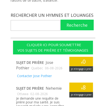
raisons de se battre, d’avancer.
RECHERCHER UN HYMNES ET LOUANGES
Recherche
CLIQUER ICI POUR SOUMETTRE
VOS SUJETS DE PRIÈRE ET TÉMOIGNAGES
0
Jose
SUJET DE PRIÈRE
x
Pothier
Quebec
06-08-2026
je m’engage à prier
Contacter Jose Pothier
8
Nehemie
SUJET DE PRIÈRE
x
Ottawa
02-08-2026
je m’engage à prier
Je demande une requête de
prière pour ma santé. Je suis
souvent malade sans connaître