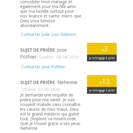
consolider mon mariage et
egalement pour ma fille ainsi
que ma famille surtout pour
nos finance et sante. merci. que
Dieu vous benisse
abondamment.
Contacter Jude Lise Delimon
3
Jose
SUJET DE PRIÈRE
x
Pothier
Quebec
06-08-2026
je m’engage à prier
Contacter Jose Pothier
13
Nehemie
SUJET DE PRIÈRE
x
Ottawa
02-08-2026
je m’engage à prier
Je demande une requête de
prière pour ma santé. Je suis
souvent malade sans connaître
les causes de mes maux. Dieu
est le grand médecin qui guérit
tout. J’implore sa miséricorde.
Que je trouve gràce a ses yeux.
Nehemie