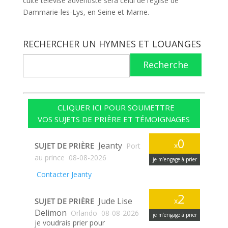
culte télévisé adventiste sera celui de l’église de
Dammarie-les-Lys, en Seine et Marne.
RECHERCHER UN HYMNES ET LOUANGES
Recherche
CLIQUER ICI POUR SOUMETTRE
VOS SUJETS DE PRIÈRE ET TÉMOIGNAGES
0
Jeanty
SUJET DE PRIÈRE
x
Port
au prince
08-08-2026
je m’engage à prier
Contacter Jeanty
2
Jude Lise
SUJET DE PRIÈRE
x
Delimon
Orlando
08-08-2026
je m’engage à prier
je voudrais prier pour