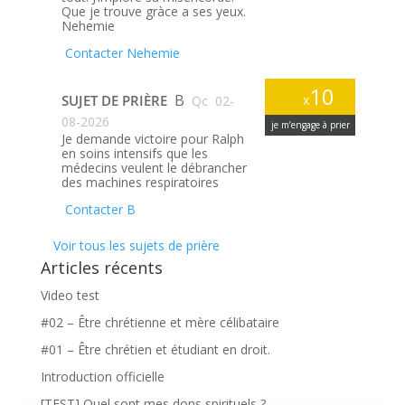
Que je trouve gràce a ses yeux.
Nehemie
Contacter Nehemie
10
B
SUJET DE PRIÈRE
x
Qc
02-
08-2026
je m’engage à prier
Je demande victoire pour Ralph
en soins intensifs que les
médecins veulent le débrancher
des machines respiratoires
Contacter B
Voir tous les sujets de prière
Articles récents
Video test
#02 – Être chrétienne et mère célibataire
#01 – Être chrétien et étudiant en droit.
Introduction officielle
[TEST] Quel sont mes dons spirituels ?