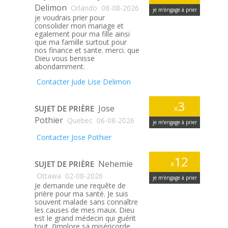
Delimon
Orlando
08-08-2026
je m’engage à prier
je voudrais prier pour
consolider mon mariage et
egalement pour ma fille ainsi
que ma famille surtout pour
nos finance et sante. merci. que
Dieu vous benisse
abondamment.
Contacter Jude Lise Delimon
3
Jose
SUJET DE PRIÈRE
x
Pothier
Quebec
06-08-2026
je m’engage à prier
Contacter Jose Pothier
12
Nehemie
SUJET DE PRIÈRE
x
Ottawa
02-08-2026
je m’engage à prier
Je demande une requête de
prière pour ma santé. Je suis
souvent malade sans connaître
les causes de mes maux. Dieu
est le grand médecin qui guérit
tout. J’implore sa miséricorde.