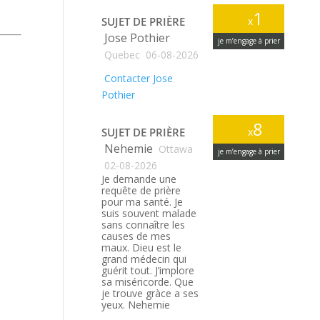
1
SUJET DE PRIÈRE
x
Jose Pothier
je m’engage à prier
Quebec
06-08-2026
Contacter Jose
Pothier
8
SUJET DE PRIÈRE
x
Nehemie
Ottawa
je m’engage à prier
02-08-2026
Je demande une
requête de prière
pour ma santé. Je
suis souvent malade
sans connaître les
causes de mes
maux. Dieu est le
grand médecin qui
guérit tout. J’implore
sa miséricorde. Que
je trouve gràce a ses
yeux. Nehemie