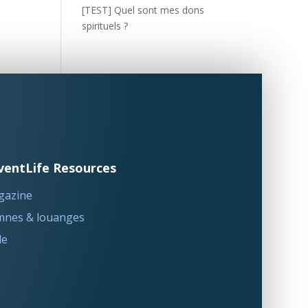
[TEST] Quel sont mes dons
spirituels ?
ventLife Resources
gazine
nes & louanges
le