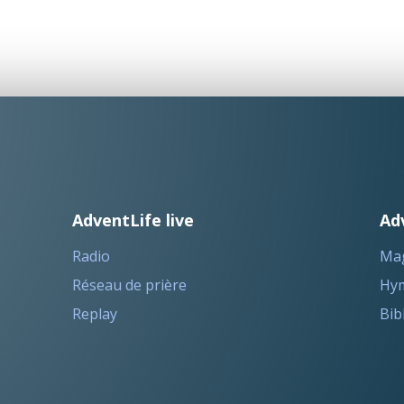
AdventLife live
Ad
Radio
Ma
Réseau de prière
Hym
Replay
Bib