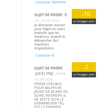
Contacter Nehemie
10
B
SUJET DE PRIÈRE
x
Qc
02-08-2026
je m’engage à prier
Je demande victoire
pour Ralph en soins
intensifs que les
médecins veulent le
débrancher des
machines
respiratoires
Contacter B
7
SUJET DE PRIÈRE
x
JOCELYNE
Floride
je m’engage à prier
02-08-2026
PRIERE SPECIALE
POUR RALPH UN
JEUNE DE 26 ANS EN
SOINS INTENSIFS IL
NE RESTE QU'A LE
DEBRANCHER TEL
EST LE DERNIER