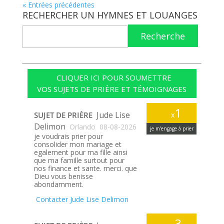
« Entrées précédentes
RECHERCHER UN HYMNES ET LOUANGES
Recherche
CLIQUER ICI POUR SOUMETTRE
VOS SUJETS DE PRIÈRE ET TÉMOIGNAGES
1
Jude Lise
SUJET DE PRIÈRE
x
Delimon
Orlando
08-08-2026
je m’engage à prier
je voudrais prier pour
consolider mon mariage et
egalement pour ma fille ainsi
que ma famille surtout pour
nos finance et sante. merci. que
Dieu vous benisse
abondamment.
Contacter Jude Lise Delimon
3