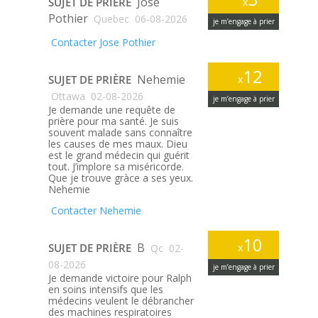
Jose
SUJET DE PRIÈRE
x
Pothier
Quebec
06-08-2026
je m’engage à prier
Contacter Jose Pothier
12
Nehemie
SUJET DE PRIÈRE
x
Ottawa
02-08-2026
je m’engage à prier
Je demande une requête de
prière pour ma santé. Je suis
souvent malade sans connaître
les causes de mes maux. Dieu
est le grand médecin qui guérit
tout. J’implore sa miséricorde.
Que je trouve gràce a ses yeux.
Nehemie
Contacter Nehemie
10
B
SUJET DE PRIÈRE
x
Qc
02-
08-2026
je m’engage à prier
Je demande victoire pour Ralph
en soins intensifs que les
médecins veulent le débrancher
des machines respiratoires