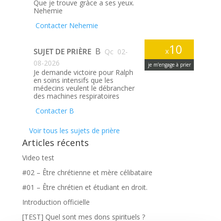
Que je trouve gràce a ses yeux.
Nehemie
Contacter Nehemie
10
B
SUJET DE PRIÈRE
x
Qc
02-
08-2026
je m’engage à prier
Je demande victoire pour Ralph
en soins intensifs que les
médecins veulent le débrancher
des machines respiratoires
Contacter B
Voir tous les sujets de prière
Articles récents
Video test
#02 – Être chrétienne et mère célibataire
#01 – Être chrétien et étudiant en droit.
Introduction officielle
[TEST] Quel sont mes dons spirituels ?