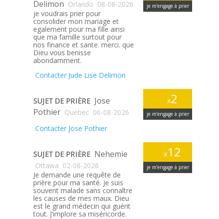
Delimon
Orlando
08-08-2026
je m’engage à prier
je voudrais prier pour
consolider mon mariage et
egalement pour ma fille ainsi
que ma famille surtout pour
nos finance et sante. merci. que
Dieu vous benisse
abondamment.
Contacter Jude Lise Delimon
2
Jose
SUJET DE PRIÈRE
x
Pothier
Quebec
06-08-2026
je m’engage à prier
Contacter Jose Pothier
12
Nehemie
SUJET DE PRIÈRE
x
Ottawa
02-08-2026
je m’engage à prier
Je demande une requête de
prière pour ma santé. Je suis
souvent malade sans connaître
les causes de mes maux. Dieu
est le grand médecin qui guérit
tout. J’implore sa miséricorde.