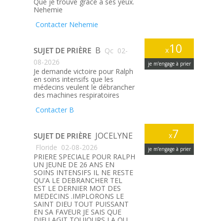
Que je trouve gràce a ses yeux.
Nehemie
Contacter Nehemie
10
B
SUJET DE PRIÈRE
x
Qc
02-
08-2026
je m’engage à prier
Je demande victoire pour Ralph
en soins intensifs que les
médecins veulent le débrancher
des machines respiratoires
Contacter B
7
JOCELYNE
SUJET DE PRIÈRE
x
Floride
02-08-2026
je m’engage à prier
PRIERE SPECIALE POUR RALPH
UN JEUNE DE 26 ANS EN
SOINS INTENSIFS IL NE RESTE
QU'A LE DEBRANCHER TEL
EST LE DERNIER MOT DES
MEDECINS .IMPLORONS LE
SAINT DIEU TOUT PUISSANT
EN SA FAVEUR JE SAIS QUE
DIEU AGIT TOUJOURS LA OU