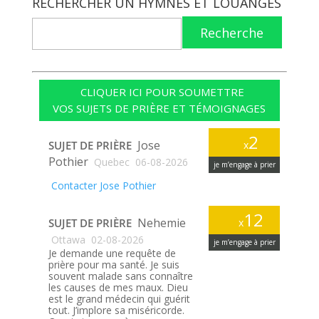
RECHERCHER UN HYMNES ET LOUANGES
Recherche
CLIQUER ICI POUR SOUMETTRE
VOS SUJETS DE PRIÈRE ET TÉMOIGNAGES
2
Jose
SUJET DE PRIÈRE
x
Pothier
Quebec
06-08-2026
je m’engage à prier
Contacter Jose Pothier
12
Nehemie
SUJET DE PRIÈRE
x
Ottawa
02-08-2026
je m’engage à prier
Je demande une requête de
prière pour ma santé. Je suis
souvent malade sans connaître
les causes de mes maux. Dieu
est le grand médecin qui guérit
tout. J’implore sa miséricorde.