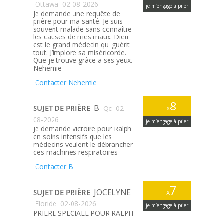
Ottawa
02-08-2026
je m’engage à prier
Je demande une requête de
prière pour ma santé. Je suis
souvent malade sans connaître
les causes de mes maux. Dieu
est le grand médecin qui guérit
tout. J’implore sa miséricorde.
Que je trouve gràce a ses yeux.
Nehemie
Contacter Nehemie
8
B
SUJET DE PRIÈRE
x
Qc
02-
08-2026
je m’engage à prier
Je demande victoire pour Ralph
en soins intensifs que les
médecins veulent le débrancher
des machines respiratoires
Contacter B
7
JOCELYNE
SUJET DE PRIÈRE
x
Floride
02-08-2026
je m’engage à prier
PRIERE SPECIALE POUR RALPH