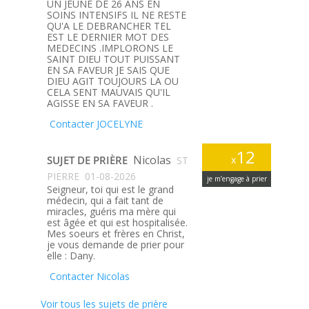
UN JEUNE DE 26 ANS EN
SOINS INTENSIFS IL NE RESTE
QU'A LE DEBRANCHER TEL
EST LE DERNIER MOT DES
MEDECINS .IMPLORONS LE
SAINT DIEU TOUT PUISSANT
EN SA FAVEUR JE SAIS QUE
DIEU AGIT TOUJOURS LA OU
CELA SENT MAUVAIS QU'IL
AGISSE EN SA FAVEUR .
Contacter JOCELYNE
12
Nicolas
SUJET DE PRIÈRE
x
ST
PIERRE
01-08-2026
je m’engage à prier
Seigneur, toi qui est le grand
médecin, qui a fait tant de
miracles, guéris ma mère qui
est âgée et qui est hospitalisée.
Mes soeurs et frères en Christ,
je vous demande de prier pour
elle : Dany.
Contacter Nicolas
Voir tous les sujets de prière