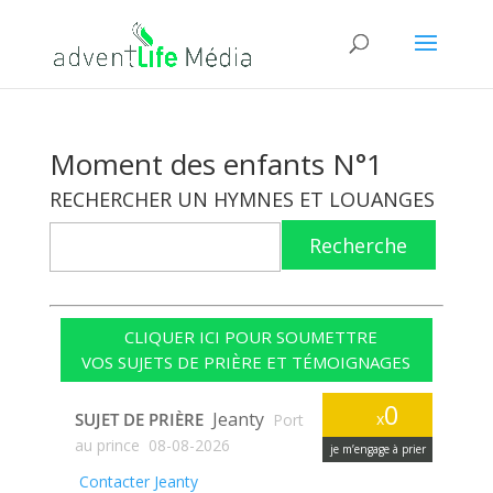
Moment des enfants N°1
RECHERCHER UN HYMNES ET LOUANGES
Recherche
CLIQUER ICI POUR SOUMETTRE
VOS SUJETS DE PRIÈRE ET TÉMOIGNAGES
0
Jeanty
SUJET DE PRIÈRE
x
Port
au prince
08-08-2026
je m’engage à prier
Contacter Jeanty