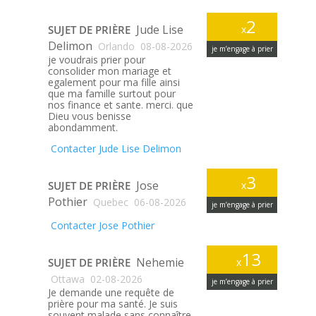
2
Jude Lise
SUJET DE PRIÈRE
x
Delimon
Orlando
08-08-2026
je m’engage à prier
je voudrais prier pour
consolider mon mariage et
egalement pour ma fille ainsi
que ma famille surtout pour
nos finance et sante. merci. que
Dieu vous benisse
abondamment.
Contacter Jude Lise Delimon
3
Jose
SUJET DE PRIÈRE
x
Pothier
Quebec
06-08-2026
je m’engage à prier
Contacter Jose Pothier
13
Nehemie
SUJET DE PRIÈRE
x
Ottawa
02-08-2026
je m’engage à prier
Je demande une requête de
prière pour ma santé. Je suis
souvent malade sans connaître