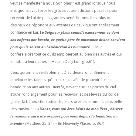
veut se manifester à nous. Son plaisir est grand lorsque nous
invoquons avec force les grâces et bénédictions passées pour
recevoir de Lui de plus grandes bénédictions. Il est plus que
désireux de répondre aux attentes de ceux qui ont entièrement
confiance en Lui.
L
e
Seigneur Jésus connaît exactement ce dont
ses enfants ont besoin, et quelle part de puissance divine convient
pour qu’ils soient en bénédiction à l’humanité
; Il leur
confère alors tout ce qu’ils emploieront au bien des autres et qui
ennoblira leurs âmes – (Help in Daily Living, p.61).
Ceux qui aiment véritablement Dieu désireront infiniment
améliorer les talents qu’ils ont reçus afin de pouvoir être en
bénédiction aux autres. Bientôt, devant eux, les portes du ciel
s’ouvriront largement pour les recevoir, et des lèvres du Roi de
gloire, la bénédiction atteindra leurs oreilles comme la plus belle
des musiques : «
Venez, vous qui êtes bénis de mon Père ; héritez
le royaume qui a été préparé pour vous depuis la fondation du
monde
« (Matthieu 25. 34). – (In Heavenly Places, p. 367)