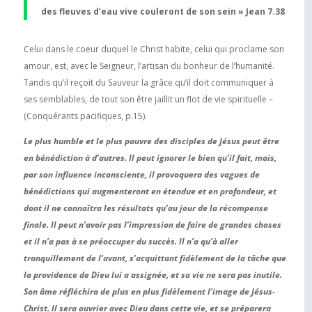
des fleuves d’eau vive couleront de son sein » Jean 7.38
Celui dans le coeur duquel le Christ habite, celui qui proclame son
amour, est, avec le Seigneur, l’artisan du bonheur de l’humanité.
Tandis qu’il reçoit du Sauveur la grâce qu’il doit communiquer à
ses semblables, de tout son être jaillit un flot de vie spirituelle –
(Conquérants pacifiques, p.15).
Le plus humble et le plus pauvre des disciples de Jésus peut être
en bénédiction à d’autres. Il peut ignorer le bien qu’il fait, mais,
par son influence inconsciente, il provoquera des vagues de
bénédictions qui augmenteront en étendue et en profondeur, et
dont il ne connaîtra les résultats qu’au jour de la récompense
finale. Il peut n’avoir pas l’impression de faire de grandes choses
et il n’a pas à se préoccuper du succès. Il n’a qu’à aller
tranquillement de l’avant, s’acquittant fidèlement de la tâche que
la providence de Dieu lui a assignée, et sa vie ne sera pas inutile.
Son âme réfléchira de plus en plus fidèlement l’image de Jésus-
Christ. Il sera ouvrier avec Dieu dans cette vie, et se préparera