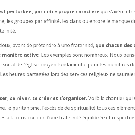
est perturbée, par notre propre caractère
qui s’avère êtr
sme, les groupes par affinité, les clans ou encore le manque 
aternité.
cieux, avant de prétendre à une fraternité,
que chacun des 
de manière active
. Les exemples sont nombreux. Nous penso
é social de l’église, moyen fondamental pour les membres de
Les heures partagées lors des services religieux ne sauraient
er, se rêver, se créer et s’organiser
. Voilà le chantier qu
e, le puritanisme, l’excès de de spiritualité tous ces élémen
es à la construction d’une fraternité équilibrée et respectu