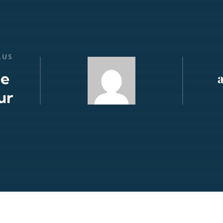
LUS
de
ur