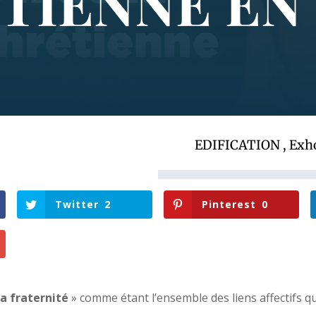
IENNE EN 
EDIFICATION
,
Exh
Twitter
2
Pinterest
0
a fraternité
» comme étant l’ensemble des liens affectifs qu