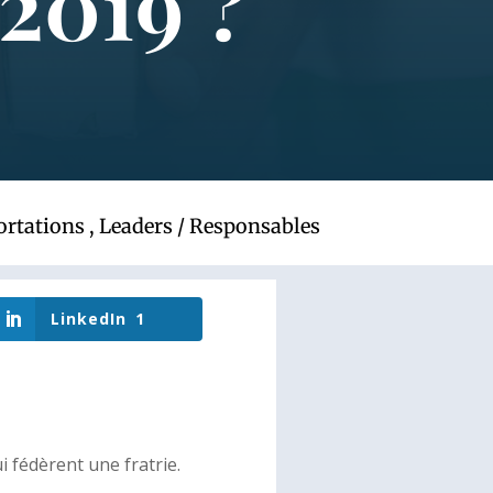
2019 ?
ortations
,
Leaders / Responsables
LinkedIn
1
i fédèrent une fratrie.