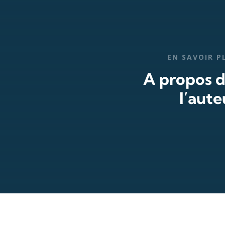
EN SAVOIR P
A propos 
l’aute