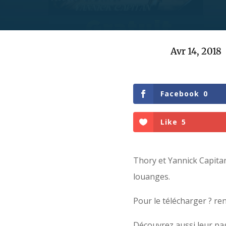
Avr 14, 2018
Facebook
0
Like
5
Thory et Yannick Capita
louanges.
Pour le télécharger ? re
Découvrez aussi leur pa