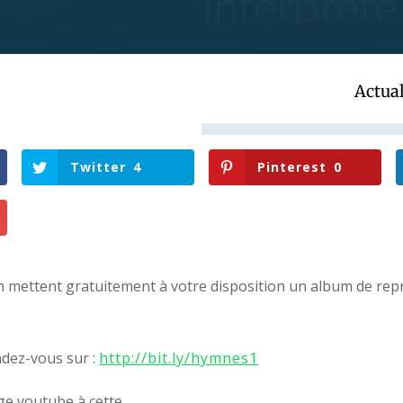
Actual
Twitter
4
Pinterest
0
n mettent gratuitement à votre disposition un album de rep
ndez-vous sur :
http://bit.ly/hymnes1
ge youtube à cette