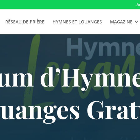
A
RÉSEAU DE PRIÈRE
HYMNES ET LOUANGES
MAGAZINE
um d’Hymne
uanges Grat