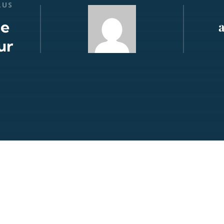
LUS
de
ur