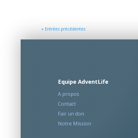
« Entrées précédentes
Equipe AdventLife
A propos
Contact
Fair un don
Notre Mission