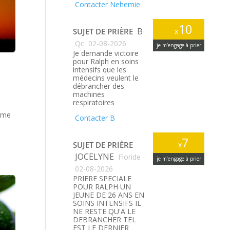
Contacter Nehemie
10
B
SUJET DE PRIÈRE
x
Qc
02-08-2026
je m’engage à prier
Je demande victoire
pour Ralph en soins
intensifs que les
médecins veulent le
débrancher des
machines
respiratoires
erme
Contacter B
7
SUJET DE PRIÈRE
x
JOCELYNE
Floride
je m’engage à prier
02-08-2026
PRIERE SPECIALE
POUR RALPH UN
JEUNE DE 26 ANS EN
SOINS INTENSIFS IL
NE RESTE QU'A LE
DEBRANCHER TEL
EST LE DERNIER