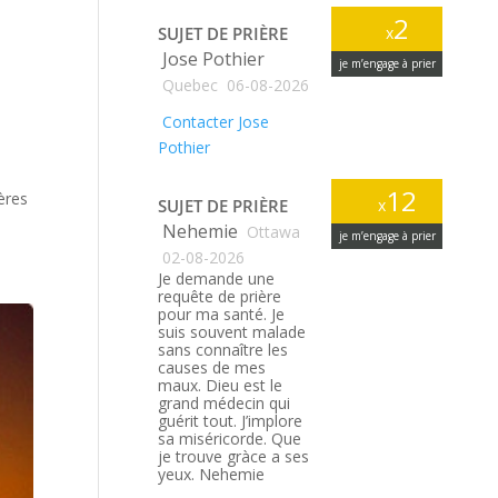
2
SUJET DE PRIÈRE
x
Jose Pothier
je m’engage à prier
Quebec
06-08-2026
Contacter Jose
Pothier
12
ères
SUJET DE PRIÈRE
x
Nehemie
Ottawa
je m’engage à prier
02-08-2026
Je demande une
requête de prière
pour ma santé. Je
suis souvent malade
sans connaître les
causes de mes
maux. Dieu est le
grand médecin qui
guérit tout. J’implore
sa miséricorde. Que
je trouve gràce a ses
yeux. Nehemie