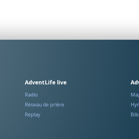
AdventLife live
Ad
Radio
Ma
Réseau de prière
Hym
Replay
Bib