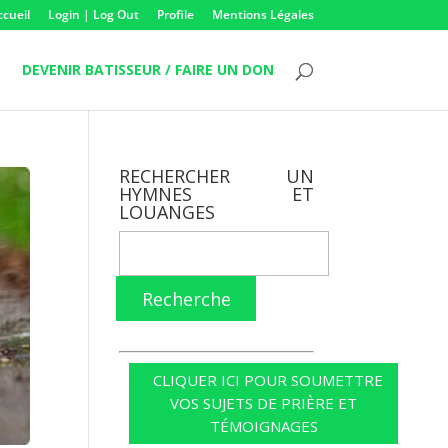
ccueil
Login | Log Out
Profile
Mentions Légales
DEVENIR BATISSEUR / FAIRE UN DON
RECHERCHER UN
HYMNES ET
LOUANGES
Recherche
CLIQUER ICI POUR SOUMETTRE
VOS SUJETS DE PRIÈRE ET
TÉMOIGNAGES