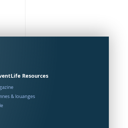
ventLife Resources
gazine
nes & louanges
le