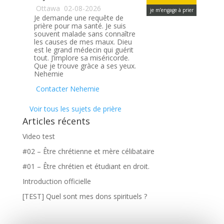
Ottawa
02-08-2026
je m’engage à prier
Je demande une requête de
prière pour ma santé. Je suis
souvent malade sans connaître
les causes de mes maux. Dieu
est le grand médecin qui guérit
tout. J’implore sa miséricorde.
Que je trouve gràce a ses yeux.
Nehemie
Contacter Nehemie
Voir tous les sujets de prière
Articles récents
Video test
#02 – Être chrétienne et mère célibataire
#01 – Être chrétien et étudiant en droit.
Introduction officielle
[TEST] Quel sont mes dons spirituels ?