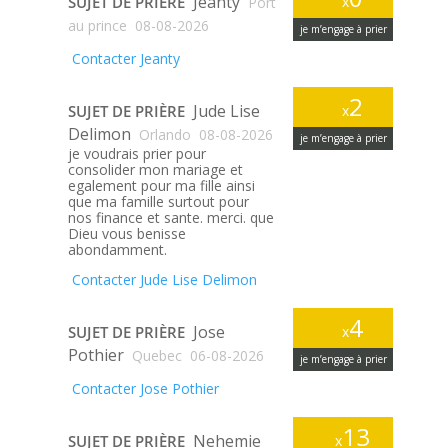
Jeanty
SUJET DE PRIÈRE
x
Port
au prince
08-08-2026
je m’engage à prier
Contacter Jeanty
2
Jude Lise
SUJET DE PRIÈRE
x
Delimon
Orlando
08-08-2026
je m’engage à prier
je voudrais prier pour
consolider mon mariage et
egalement pour ma fille ainsi
que ma famille surtout pour
nos finance et sante. merci. que
Dieu vous benisse
abondamment.
Contacter Jude Lise Delimon
4
Jose
SUJET DE PRIÈRE
x
Pothier
Quebec
06-08-2026
je m’engage à prier
Contacter Jose Pothier
13
Nehemie
SUJET DE PRIÈRE
x