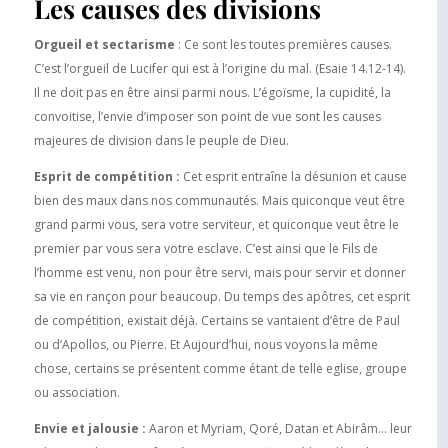
Les causes des divisions
Orgueil et sectarisme
: Ce sont les toutes premières causes.
C’est l’orgueil de Lucifer qui est à l’origine du mal. (Esaie 14.12-14).
Il ne doit pas en être ainsi parmi nous. L’égoïsme, la cupidité, la
convoitise, l’envie d’imposer son point de vue sont les causes
majeures de division dans le peuple de Dieu.
Esprit de compétition :
Cet esprit entraîne la désunion et cause
bien des maux dans nos communautés. Mais quiconque veut être
grand parmi vous, sera votre serviteur, et quiconque veut être le
premier par vous sera votre esclave. C’est ainsi que le Fils de
l’homme est venu, non pour être servi, mais pour servir et donner
sa vie en rançon pour beaucoup. Du temps des apôtres, cet esprit
de compétition, existait déjà. Certains se vantaient d’être de Paul
ou d’Apollos, ou Pierre. Et Aujourd’hui, nous voyons la même
chose, certains se présentent comme étant de telle eglise, groupe
ou association.
Envie et jalousie :
Aaron et Myriam, Qoré, Datan et Abirâm… leur