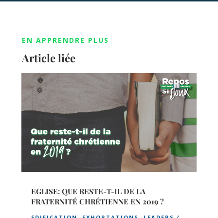
EN APPRENDRE PLUS
Article liée
EGLISE: QUE RESTE-T-IL DE LA
FRATERNITÉ CHRÉTIENNE EN 2019 ?
EDIFICATION
,
EXHORTATIONS
,
LEADERS /