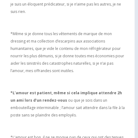
je suis un éloquent prédicateur, si je n’aime pas les autres, je ne
suis rien.
*Même si je donne tous les vêtements de marque de mon
dressing et ma collection d’escarpins aux associations
humanitaires, que je vide le contenu de mon réfrigérateur pour
nourrir les plus démunis, si je donne toutes mes économies pour
aider les sinistrés des catastrophes naturelles, si je n’ai pas
l’amour, mes offrandes sont inutiles.
*L’amour est patient, même si cela implique attendre 2h
un ami lors d’un rendez-vous
ou que je sois dans un
embouteillage interminable ; l’amour sait attendre dans la file à la
poste sans se plaindre des employés.
*L’amour est bon, il ne se moque pas de ceux qui ont des tenues