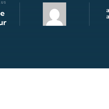
LUS
de
ur