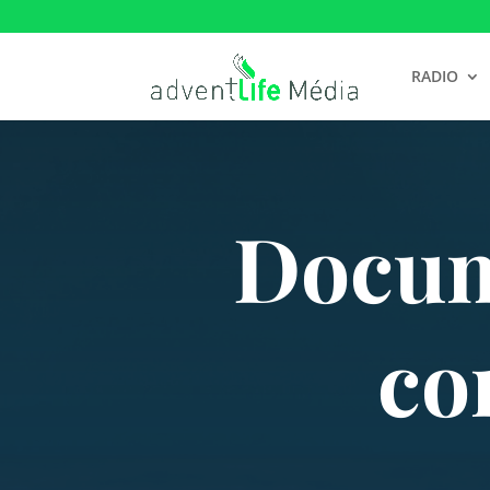
RADIO
Docume
co