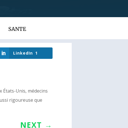
SANTE
LinkedIn
1
ux États-Unis, médecins
aussi rigoureuse que
NEXT
→