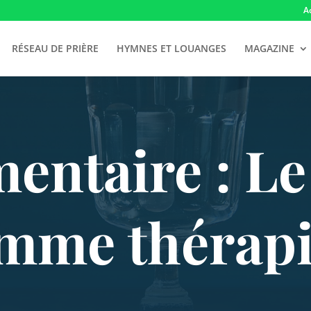
A
RÉSEAU DE PRIÈRE
HYMNES ET LOUANGES
MAGAZINE
ntaire : Le
mme thérapi