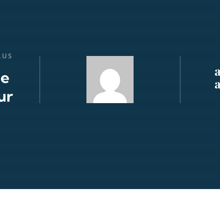
LUS
de
ur