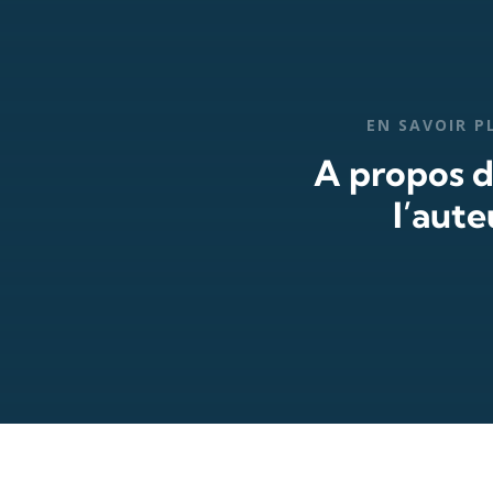
EN SAVOIR P
A propos 
l’aute