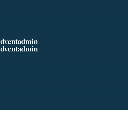
adventadmin
adventadmin