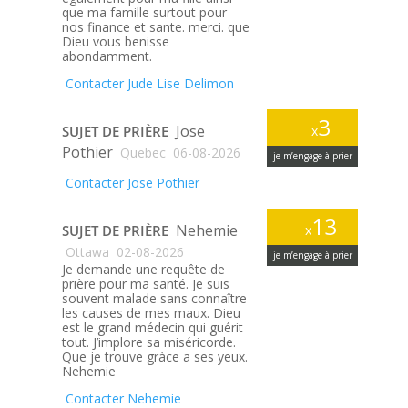
que ma famille surtout pour
nos finance et sante. merci. que
Dieu vous benisse
abondamment.
Contacter Jude Lise Delimon
3
Jose
SUJET DE PRIÈRE
x
Pothier
Quebec
06-08-2026
je m’engage à prier
Contacter Jose Pothier
13
Nehemie
SUJET DE PRIÈRE
x
Ottawa
02-08-2026
je m’engage à prier
Je demande une requête de
prière pour ma santé. Je suis
souvent malade sans connaître
les causes de mes maux. Dieu
est le grand médecin qui guérit
tout. J’implore sa miséricorde.
Que je trouve gràce a ses yeux.
Nehemie
Contacter Nehemie