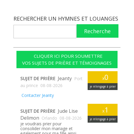
RECHERCHER UN HYMNES ET LOUANGES
Recherche
CLIQUER ICI POUR SOUMETTRE
VOS SUJETS DE PRIÈRE ET TÉMOIGNAGES
0
Jeanty
SUJET DE PRIÈRE
x
Port
au prince
08-08-2026
je m’engage à prier
Contacter Jeanty
1
Jude Lise
SUJET DE PRIÈRE
x
Delimon
Orlando
08-08-2026
je m’engage à prier
je voudrais prier pour
consolider mon mariage et
egalement pour ma fille ainsi