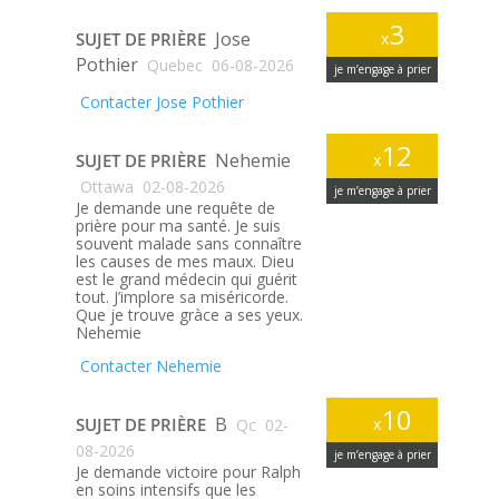
3
Jose
SUJET DE PRIÈRE
x
Pothier
Quebec
06-08-2026
je m’engage à prier
Contacter Jose Pothier
12
Nehemie
SUJET DE PRIÈRE
x
Ottawa
02-08-2026
je m’engage à prier
Je demande une requête de
prière pour ma santé. Je suis
souvent malade sans connaître
les causes de mes maux. Dieu
est le grand médecin qui guérit
tout. J’implore sa miséricorde.
Que je trouve gràce a ses yeux.
Nehemie
Contacter Nehemie
10
B
SUJET DE PRIÈRE
x
Qc
02-
08-2026
je m’engage à prier
Je demande victoire pour Ralph
en soins intensifs que les