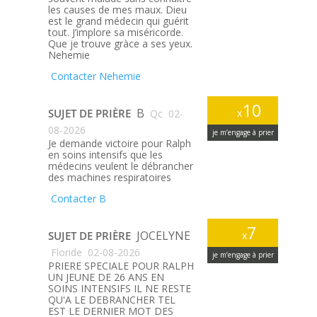
les causes de mes maux. Dieu
est le grand médecin qui guérit
tout. J’implore sa miséricorde.
Que je trouve gràce a ses yeux.
Nehemie
Contacter Nehemie
10
B
SUJET DE PRIÈRE
x
Qc
02-
08-2026
je m’engage à prier
Je demande victoire pour Ralph
en soins intensifs que les
médecins veulent le débrancher
des machines respiratoires
Contacter B
7
JOCELYNE
SUJET DE PRIÈRE
x
Floride
02-08-2026
je m’engage à prier
PRIERE SPECIALE POUR RALPH
UN JEUNE DE 26 ANS EN
SOINS INTENSIFS IL NE RESTE
QU'A LE DEBRANCHER TEL
EST LE DERNIER MOT DES