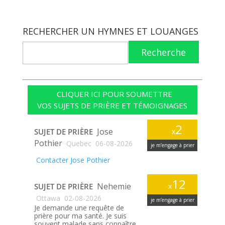
RECHERCHER UN HYMNES ET LOUANGES
Recherche
CLIQUER ICI POUR SOUMETTRE
VOS SUJETS DE PRIÈRE ET TÉMOIGNAGES
2
Jose
SUJET DE PRIÈRE
x
Pothier
Quebec
06-08-2026
je m’engage à prier
Contacter Jose Pothier
12
Nehemie
SUJET DE PRIÈRE
x
Ottawa
02-08-2026
je m’engage à prier
Je demande une requête de
prière pour ma santé. Je suis
souvent malade sans connaître