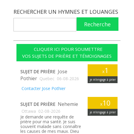
RECHERCHER UN HYMNES ET LOUANGES
Recherche
CLIQUER ICI POUR SOUMETTRE
VOS SUJETS DE PRIÈRE ET TÉMOIGNAGES
1
Jose
SUJET DE PRIÈRE
x
Pothier
Quebec
06-08-2026
je m’engage à prier
Contacter Jose Pothier
10
Nehemie
SUJET DE PRIÈRE
x
Ottawa
02-08-2026
je m’engage à prier
Je demande une requête de
prière pour ma santé. Je suis
souvent malade sans connaître
les causes de mes maux. Dieu