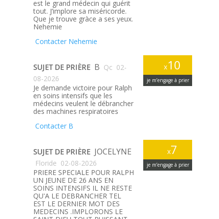
est le grand médecin qui guérit
tout. J’implore sa miséricorde.
Que je trouve gràce a ses yeux.
Nehemie
Contacter Nehemie
10
B
SUJET DE PRIÈRE
x
Qc
02-
08-2026
je m’engage à prier
Je demande victoire pour Ralph
en soins intensifs que les
médecins veulent le débrancher
des machines respiratoires
Contacter B
7
JOCELYNE
SUJET DE PRIÈRE
x
Floride
02-08-2026
je m’engage à prier
PRIERE SPECIALE POUR RALPH
UN JEUNE DE 26 ANS EN
SOINS INTENSIFS IL NE RESTE
QU'A LE DEBRANCHER TEL
EST LE DERNIER MOT DES
MEDECINS .IMPLORONS LE