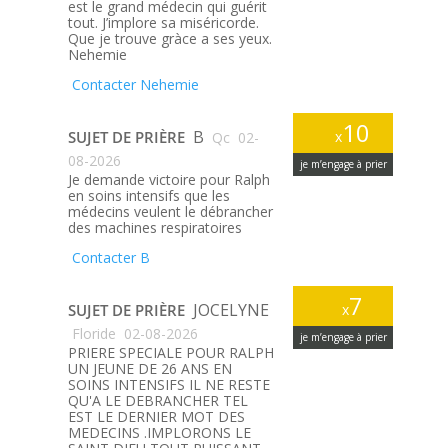
est le grand médecin qui guérit
tout. J’implore sa miséricorde.
Que je trouve gràce a ses yeux.
Nehemie
Contacter Nehemie
10
B
SUJET DE PRIÈRE
x
Qc
02-
08-2026
je m’engage à prier
Je demande victoire pour Ralph
en soins intensifs que les
médecins veulent le débrancher
des machines respiratoires
Contacter B
7
JOCELYNE
SUJET DE PRIÈRE
x
Floride
02-08-2026
je m’engage à prier
PRIERE SPECIALE POUR RALPH
UN JEUNE DE 26 ANS EN
SOINS INTENSIFS IL NE RESTE
QU'A LE DEBRANCHER TEL
EST LE DERNIER MOT DES
MEDECINS .IMPLORONS LE