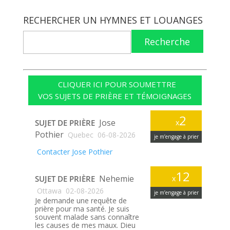
RECHERCHER UN HYMNES ET LOUANGES
Recherche
CLIQUER ICI POUR SOUMETTRE
VOS SUJETS DE PRIÈRE ET TÉMOIGNAGES
2
Jose
SUJET DE PRIÈRE
x
Pothier
Quebec
06-08-2026
je m’engage à prier
Contacter Jose Pothier
12
Nehemie
SUJET DE PRIÈRE
x
Ottawa
02-08-2026
je m’engage à prier
Je demande une requête de
prière pour ma santé. Je suis
souvent malade sans connaître
les causes de mes maux. Dieu