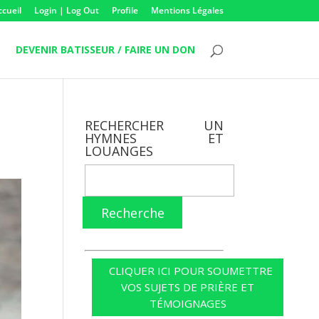
ccueil
Login | Log Out
Profile
Mentions Légales
DEVENIR BATISSEUR / FAIRE UN DON
RECHERCHER UN
HYMNES ET
LOUANGES
Recherche
CLIQUER ICI POUR SOUMETTRE
VOS SUJETS DE PRIÈRE ET
TÉMOIGNAGES