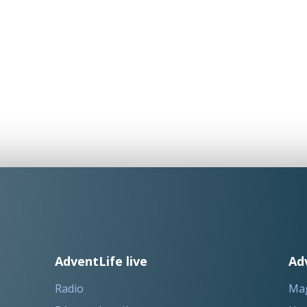
AdventLife live
Ad
Radio
Ma