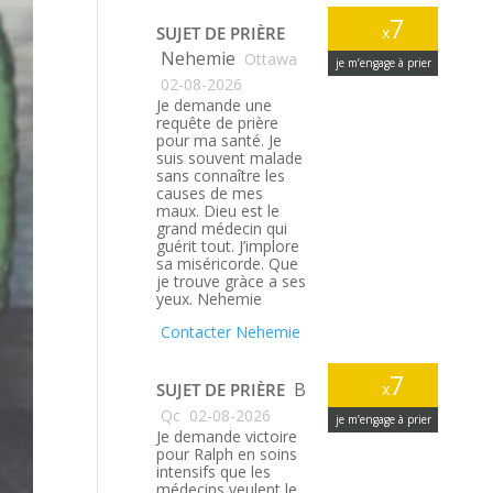
7
SUJET DE PRIÈRE
x
Nehemie
Ottawa
je m’engage à prier
02-08-2026
Je demande une
requête de prière
pour ma santé. Je
suis souvent malade
sans connaître les
causes de mes
maux. Dieu est le
grand médecin qui
guérit tout. J’implore
sa miséricorde. Que
je trouve gràce a ses
yeux. Nehemie
Contacter Nehemie
7
B
SUJET DE PRIÈRE
x
Qc
02-08-2026
je m’engage à prier
Je demande victoire
pour Ralph en soins
intensifs que les
médecins veulent le