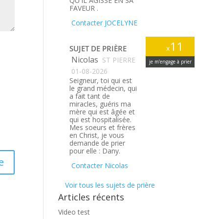
QU'IL AGISSE EN SA
FAVEUR .
Contacter JOCELYNE
11
SUJET DE PRIÈRE
x
Nicolas
ST PIERRE
je m’engage à prier
01-08-2026
Seigneur, toi qui est
le grand médecin, qui
a fait tant de
miracles, guéris ma
mère qui est âgée et
qui est hospitalisée.
Mes soeurs et frères
en Christ, je vous
demande de prier
pour elle : Dany.
Contacter Nicolas
Voir tous les sujets de prière
Articles récents
Video test