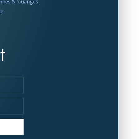
nes & louanges
le
t