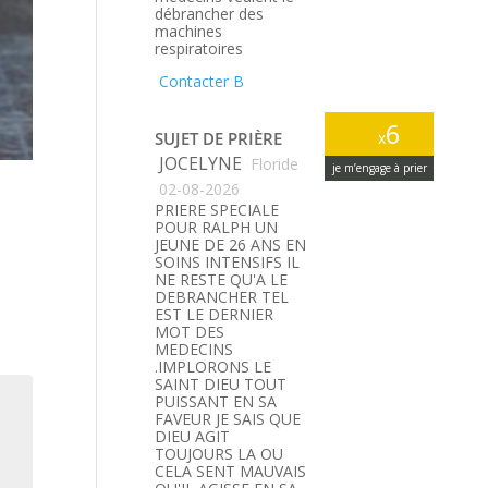
débrancher des
machines
respiratoires
Contacter B
6
SUJET DE PRIÈRE
x
JOCELYNE
Floride
je m’engage à prier
02-08-2026
PRIERE SPECIALE
POUR RALPH UN
JEUNE DE 26 ANS EN
SOINS INTENSIFS IL
NE RESTE QU'A LE
DEBRANCHER TEL
EST LE DERNIER
MOT DES
MEDECINS
.IMPLORONS LE
SAINT DIEU TOUT
PUISSANT EN SA
FAVEUR JE SAIS QUE
DIEU AGIT
TOUJOURS LA OU
CELA SENT MAUVAIS