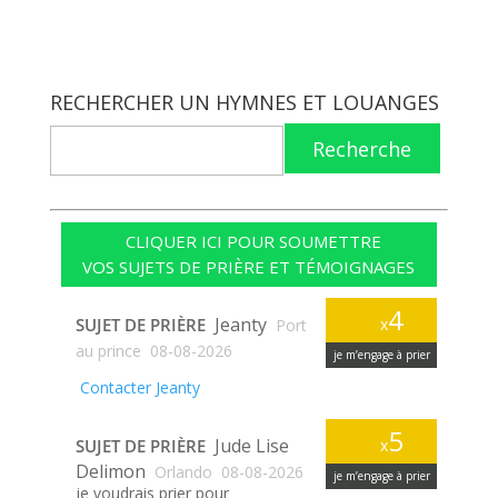
RECHERCHER UN HYMNES ET LOUANGES
Recherche
CLIQUER ICI POUR SOUMETTRE
VOS SUJETS DE PRIÈRE ET TÉMOIGNAGES
4
Jeanty
SUJET DE PRIÈRE
x
Port
au prince
08-08-2026
je m’engage à prier
Contacter Jeanty
5
Jude Lise
SUJET DE PRIÈRE
x
Delimon
Orlando
08-08-2026
je m’engage à prier
je voudrais prier pour