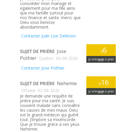
consolider mon mariage et
egalement pour ma fille ainsi
que ma famille surtout pour
nos finance et sante. merci. que
Dieu vous benisse
abondamment.
Contacter Jude Lise Delimon
6
Jose
SUJET DE PRIÈRE
x
Pothier
Quebec
06-08-2026
je m’engage à prier
Contacter Jose Pothier
16
Nehemie
SUJET DE PRIÈRE
x
Ottawa
02-08-2026
je m’engage à prier
Je demande une requête de
prière pour ma santé. Je suis
souvent malade sans connaître
les causes de mes maux. Dieu
est le grand médecin qui guérit
tout. J’implore sa miséricorde.
Que je trouve gràce a ses yeux.
Nehemie