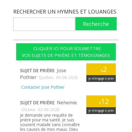
RECHERCHER UN HYMNES ET LOUANGES
Recherche
CLIQUER ICI POUR SOUMETTRE
VOS SUJETS DE PRIÈRE ET TÉMOIGNAGES
2
Jose
SUJET DE PRIÈRE
x
Pothier
Quebec
06-08-2026
je m’engage à prier
Contacter Jose Pothier
12
Nehemie
SUJET DE PRIÈRE
x
Ottawa
02-08-2026
je m’engage à prier
Je demande une requête de
prière pour ma santé. Je suis
souvent malade sans connaître
les causes de mes maux. Dieu