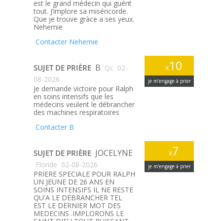
est le grand médecin qui guérit
tout. J’implore sa miséricorde.
Que je trouve gràce a ses yeux.
Nehemie
Contacter Nehemie
10
B
SUJET DE PRIÈRE
x
Qc
02-
08-2026
je m’engage à prier
Je demande victoire pour Ralph
en soins intensifs que les
médecins veulent le débrancher
des machines respiratoires
Contacter B
7
JOCELYNE
SUJET DE PRIÈRE
x
Floride
02-08-2026
je m’engage à prier
PRIERE SPECIALE POUR RALPH
UN JEUNE DE 26 ANS EN
SOINS INTENSIFS IL NE RESTE
QU'A LE DEBRANCHER TEL
EST LE DERNIER MOT DES
MEDECINS .IMPLORONS LE