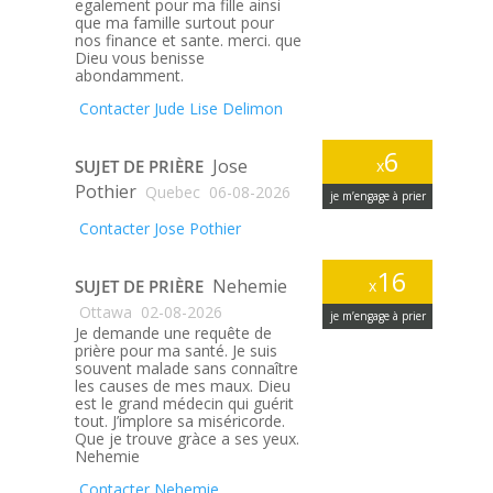
egalement pour ma fille ainsi
que ma famille surtout pour
nos finance et sante. merci. que
Dieu vous benisse
abondamment.
Contacter Jude Lise Delimon
6
Jose
SUJET DE PRIÈRE
x
Pothier
Quebec
06-08-2026
je m’engage à prier
Contacter Jose Pothier
16
Nehemie
SUJET DE PRIÈRE
x
Ottawa
02-08-2026
je m’engage à prier
Je demande une requête de
prière pour ma santé. Je suis
souvent malade sans connaître
les causes de mes maux. Dieu
est le grand médecin qui guérit
tout. J’implore sa miséricorde.
Que je trouve gràce a ses yeux.
Nehemie
Contacter Nehemie