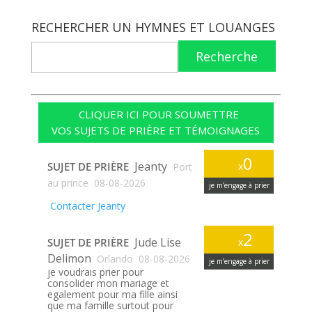
RECHERCHER UN HYMNES ET LOUANGES
Recherche
CLIQUER ICI POUR SOUMETTRE
VOS SUJETS DE PRIÈRE ET TÉMOIGNAGES
0
Jeanty
SUJET DE PRIÈRE
x
Port
au prince
08-08-2026
je m’engage à prier
Contacter Jeanty
2
Jude Lise
SUJET DE PRIÈRE
x
Delimon
Orlando
08-08-2026
je m’engage à prier
je voudrais prier pour
consolider mon mariage et
egalement pour ma fille ainsi
que ma famille surtout pour