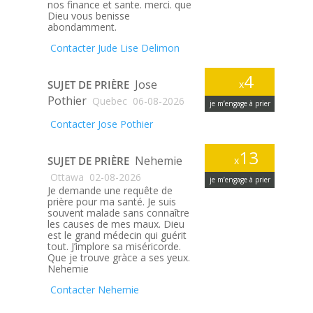
nos finance et sante. merci. que
Dieu vous benisse
abondamment.
Contacter Jude Lise Delimon
4
Jose
SUJET DE PRIÈRE
x
Pothier
Quebec
06-08-2026
je m’engage à prier
Contacter Jose Pothier
13
Nehemie
SUJET DE PRIÈRE
x
Ottawa
02-08-2026
je m’engage à prier
Je demande une requête de
prière pour ma santé. Je suis
souvent malade sans connaître
les causes de mes maux. Dieu
est le grand médecin qui guérit
tout. J’implore sa miséricorde.
Que je trouve gràce a ses yeux.
Nehemie
Contacter Nehemie