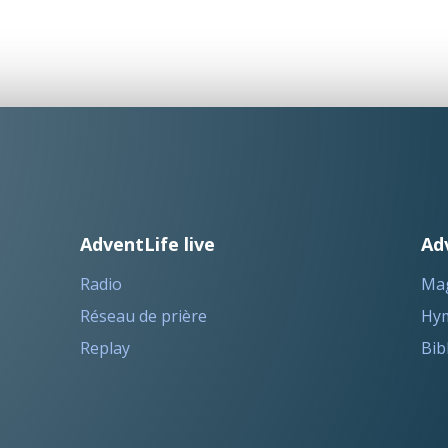
AdventLife live
Ad
Radio
Ma
Réseau de prière
Hym
Replay
Bib