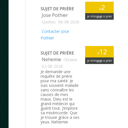
2
SUJET DE PRIÈRE
x
Jose Pothier
je m’engage à prier
Quebec
06-08-2026
Contacter Jose
Pothier
12
SUJET DE PRIÈRE
x
Nehemie
Ottawa
je m’engage à prier
02-08-2026
Je demande une
requête de prière
pour ma santé. Je
suis souvent malade
sans connaître les
causes de mes
maux. Dieu est le
grand médecin qui
guérit tout. J’implore
sa miséricorde. Que
je trouve gràce a ses
yeux. Nehemie