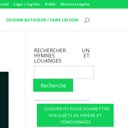
ccueil
Login | Log Out
Profile
Mentions Légales
DEVENIR BATISSEUR / FAIRE UN DON
RECHERCHER UN
HYMNES ET
LOUANGES
Recherche
CLIQUER ICI POUR SOUMETTRE
VOS SUJETS DE PRIÈRE ET
TÉMOIGNAGES