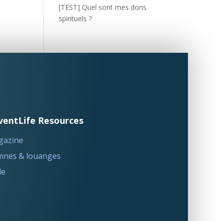
[TEST] Quel sont mes dons
spirituels ?
ventLife Resources
gazine
nes & louanges
le