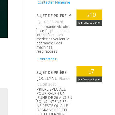
Contacter Nehemie
10
B
SUJET DE PRIÈRE
x
Qc
02-08-2026
je m’engage à prier
Je demande victoire
pour Ralph en soins
intensifs que les
médecins veulent le
débrancher des
machines
respiratoires
Contacter B
7
SUJET DE PRIÈRE
x
JOCELYNE
Floride
je m’engage à prier
02-08-2026
PRIERE SPECIALE
POUR RALPH UN
JEUNE DE 26 ANS EN
SOINS INTENSIFS IL
NE RESTE QU'A LE
DEBRANCHER TEL
EST LE DERNIER