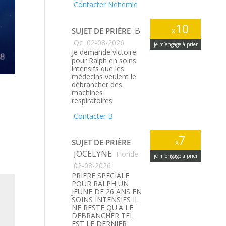
Contacter Nehemie
10
B
SUJET DE PRIÈRE
x
Qc
02-08-2026
je m’engage à prier
Je demande victoire
pour Ralph en soins
intensifs que les
médecins veulent le
débrancher des
machines
respiratoires
Contacter B
7
SUJET DE PRIÈRE
x
JOCELYNE
Floride
je m’engage à prier
02-08-2026
PRIERE SPECIALE
POUR RALPH UN
JEUNE DE 26 ANS EN
SOINS INTENSIFS IL
NE RESTE QU'A LE
DEBRANCHER TEL
EST LE DERNIER