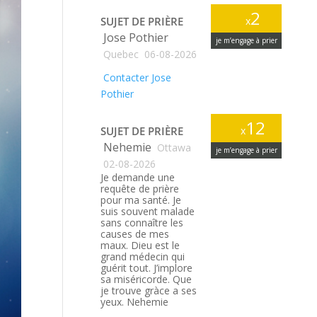
2
SUJET DE PRIÈRE
x
Jose Pothier
je m’engage à prier
Quebec
06-08-2026
Contacter Jose
Pothier
12
SUJET DE PRIÈRE
x
Nehemie
Ottawa
je m’engage à prier
02-08-2026
Je demande une
requête de prière
pour ma santé. Je
suis souvent malade
sans connaître les
causes de mes
maux. Dieu est le
grand médecin qui
guérit tout. J’implore
sa miséricorde. Que
je trouve gràce a ses
yeux. Nehemie