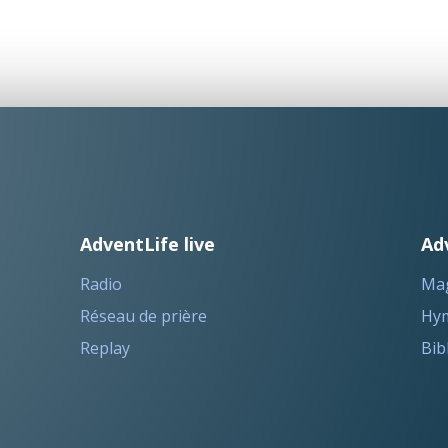
AdventLife live
Ad
Radio
Ma
Réseau de prière
Hym
Replay
Bib