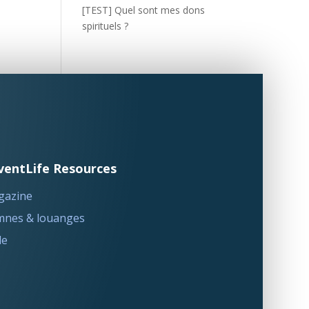
[TEST] Quel sont mes dons
spirituels ?
ventLife Resources
gazine
nes & louanges
le