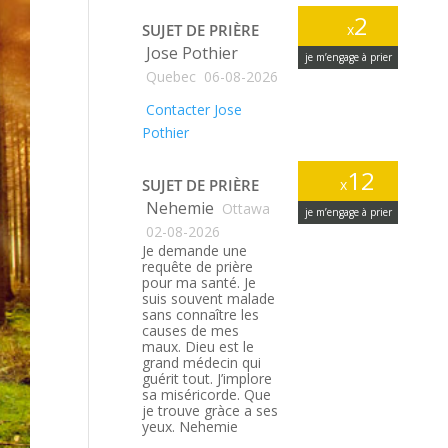
2
SUJET DE PRIÈRE
x
Jose Pothier
je m’engage à prier
Quebec
06-08-2026
Contacter Jose
Pothier
12
SUJET DE PRIÈRE
x
Nehemie
Ottawa
je m’engage à prier
02-08-2026
Je demande une
requête de prière
pour ma santé. Je
suis souvent malade
sans connaître les
causes de mes
maux. Dieu est le
grand médecin qui
guérit tout. J’implore
sa miséricorde. Que
je trouve gràce a ses
yeux. Nehemie