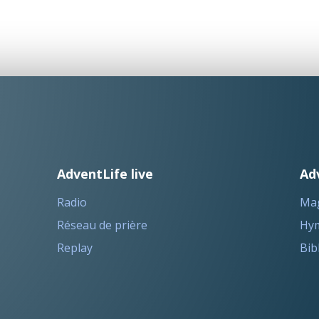
AdventLife live
Ad
Radio
Ma
Réseau de prière
Hym
Replay
Bib