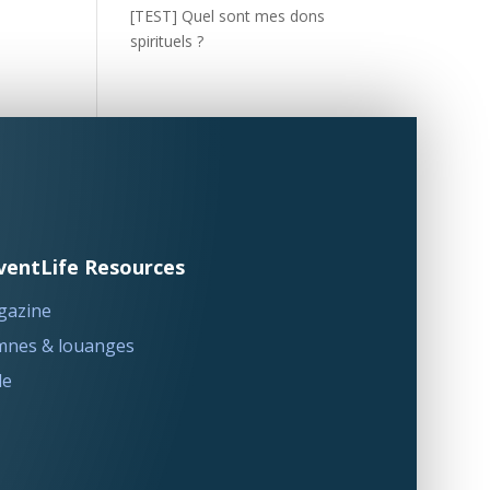
[TEST] Quel sont mes dons
spirituels ?
ventLife Resources
gazine
nes & louanges
le