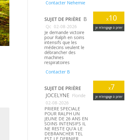
Contacter Nehemie
10
B
SUJET DE PRIÈRE
x
Qc
02-08-2026
je m’engage à prier
Je demande victoire
pour Ralph en soins
intensifs que les
médecins veulent le
débrancher des
machines
respiratoires
Contacter B
7
SUJET DE PRIÈRE
x
JOCELYNE
Floride
je m’engage à prier
02-08-2026
PRIERE SPECIALE
POUR RALPH UN
JEUNE DE 26 ANS EN
SOINS INTENSIFS IL
NE RESTE QU'A LE
DEBRANCHER TEL
EST LE DERNIER