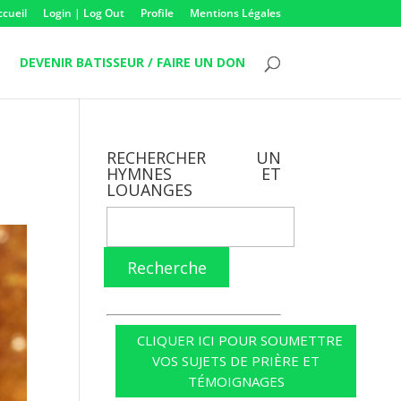
ccueil
Login | Log Out
Profile
Mentions Légales
DEVENIR BATISSEUR / FAIRE UN DON
RECHERCHER UN
HYMNES ET
LOUANGES
Recherche
CLIQUER ICI POUR SOUMETTRE
VOS SUJETS DE PRIÈRE ET
TÉMOIGNAGES