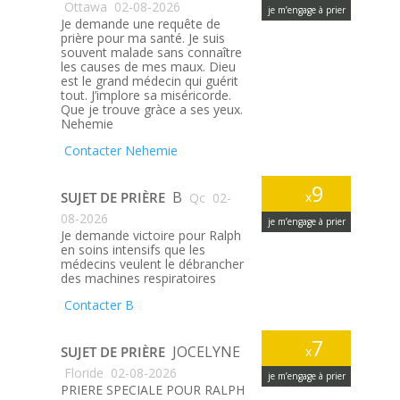
Ottawa
02-08-2026
je m’engage à prier
Je demande une requête de
prière pour ma santé. Je suis
souvent malade sans connaître
les causes de mes maux. Dieu
est le grand médecin qui guérit
tout. J’implore sa miséricorde.
Que je trouve gràce a ses yeux.
Nehemie
Contacter Nehemie
9
B
SUJET DE PRIÈRE
x
Qc
02-
08-2026
je m’engage à prier
Je demande victoire pour Ralph
en soins intensifs que les
médecins veulent le débrancher
des machines respiratoires
Contacter B
7
JOCELYNE
SUJET DE PRIÈRE
x
Floride
02-08-2026
je m’engage à prier
PRIERE SPECIALE POUR RALPH