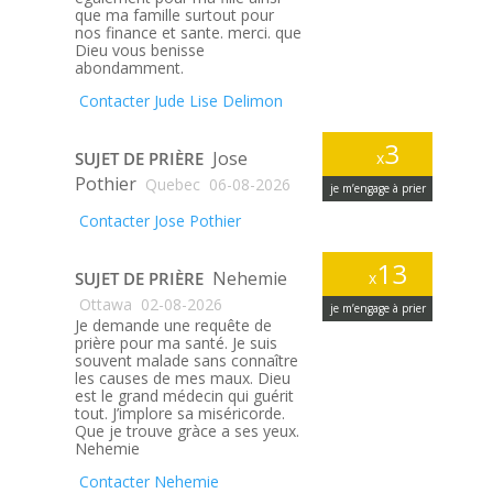
que ma famille surtout pour
nos finance et sante. merci. que
Dieu vous benisse
abondamment.
Contacter Jude Lise Delimon
3
Jose
SUJET DE PRIÈRE
x
Pothier
Quebec
06-08-2026
je m’engage à prier
Contacter Jose Pothier
13
Nehemie
SUJET DE PRIÈRE
x
Ottawa
02-08-2026
je m’engage à prier
Je demande une requête de
prière pour ma santé. Je suis
souvent malade sans connaître
les causes de mes maux. Dieu
est le grand médecin qui guérit
tout. J’implore sa miséricorde.
Que je trouve gràce a ses yeux.
Nehemie
Contacter Nehemie