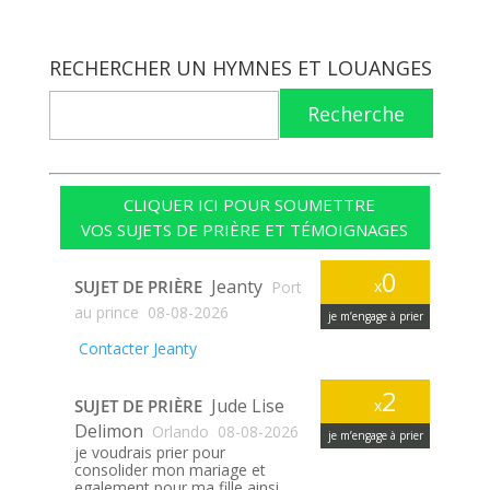
RECHERCHER UN HYMNES ET LOUANGES
Recherche
CLIQUER ICI POUR SOUMETTRE
VOS SUJETS DE PRIÈRE ET TÉMOIGNAGES
0
Jeanty
SUJET DE PRIÈRE
x
Port
au prince
08-08-2026
je m’engage à prier
Contacter Jeanty
2
Jude Lise
SUJET DE PRIÈRE
x
Delimon
Orlando
08-08-2026
je m’engage à prier
je voudrais prier pour
consolider mon mariage et
egalement pour ma fille ainsi