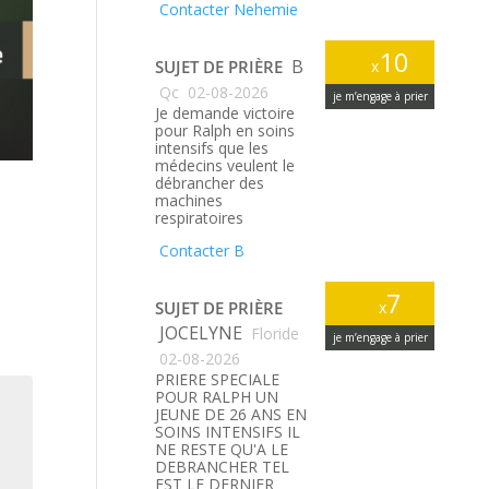
Contacter Nehemie
10
B
SUJET DE PRIÈRE
x
Qc
02-08-2026
je m’engage à prier
Je demande victoire
pour Ralph en soins
intensifs que les
médecins veulent le
débrancher des
machines
respiratoires
Contacter B
7
SUJET DE PRIÈRE
x
JOCELYNE
Floride
je m’engage à prier
02-08-2026
PRIERE SPECIALE
POUR RALPH UN
JEUNE DE 26 ANS EN
SOINS INTENSIFS IL
NE RESTE QU'A LE
DEBRANCHER TEL
EST LE DERNIER