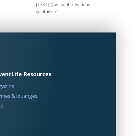
[TEST] Quel sont mes dons
spirituels ?
ventLife Resources
gazine
nes & louanges
le