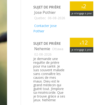
2
SUJET DE PRIÈRE
x
Jose Pothier
je m’engage à prier
Quebec
06-08-2026
Contacter Jose
Pothier
12
SUJET DE PRIÈRE
x
Nehemie
Ottawa
je m’engage à prier
02-08-2026
Je demande une
requête de prière
pour ma santé. Je
suis souvent malade
sans connaître les
causes de mes
maux. Dieu est le
grand médecin qui
guérit tout. J’implore
sa miséricorde. Que
je trouve gràce a ses
yeux. Nehemie