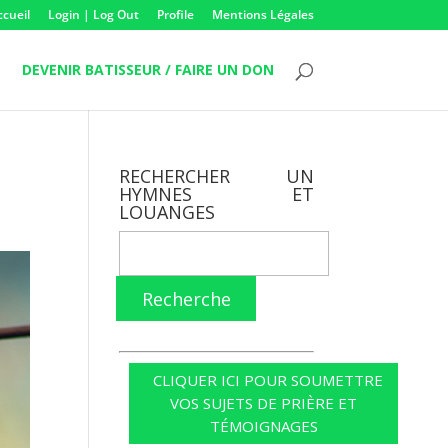
ccueil
Login | Log Out
Profile
Mentions Légales
DEVENIR BATISSEUR / FAIRE UN DON
RECHERCHER UN
HYMNES ET
LOUANGES
Recherche
CLIQUER ICI POUR SOUMETTRE
VOS SUJETS DE PRIÈRE ET
TÉMOIGNAGES