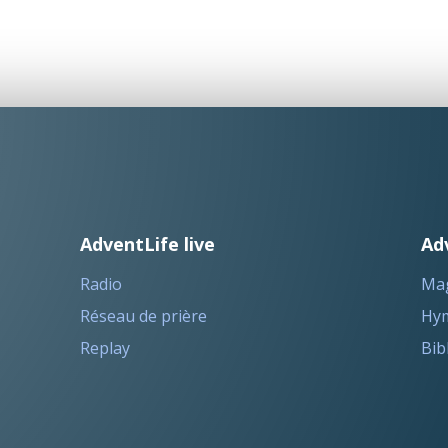
AdventLife live
Ad
Radio
Ma
Réseau de prière
Hym
Replay
Bib