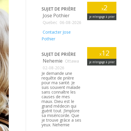
2
SUJET DE PRIÈRE
x
Jose Pothier
je m’engage à prier
Quebec
06-08-2026
Contacter Jose
Pothier
12
SUJET DE PRIÈRE
x
Nehemie
Ottawa
je m’engage à prier
02-08-2026
Je demande une
requête de prière
pour ma santé. Je
suis souvent malade
sans connaître les
causes de mes
maux. Dieu est le
grand médecin qui
guérit tout. J’implore
sa miséricorde. Que
je trouve gràce a ses
yeux. Nehemie