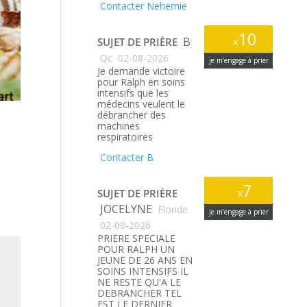
Contacter Nehemie
10
B
SUJET DE PRIÈRE
x
Qc
02-08-2026
je m’engage à prier
Je demande victoire
pour Ralph en soins
intensifs que les
médecins veulent le
débrancher des
machines
respiratoires
Contacter B
7
SUJET DE PRIÈRE
x
JOCELYNE
Floride
je m’engage à prier
02-08-2026
PRIERE SPECIALE
POUR RALPH UN
JEUNE DE 26 ANS EN
SOINS INTENSIFS IL
NE RESTE QU'A LE
DEBRANCHER TEL
EST LE DERNIER