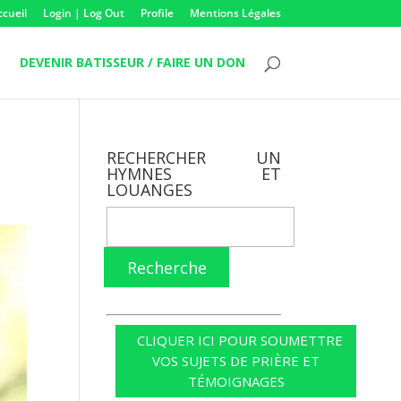
ccueil
Login | Log Out
Profile
Mentions Légales
DEVENIR BATISSEUR / FAIRE UN DON
RECHERCHER UN
HYMNES ET
LOUANGES
Recherche
CLIQUER ICI POUR SOUMETTRE
VOS SUJETS DE PRIÈRE ET
TÉMOIGNAGES