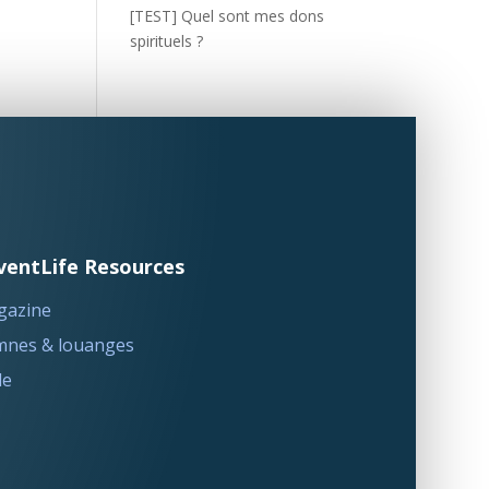
[TEST] Quel sont mes dons
spirituels ?
ventLife Resources
gazine
nes & louanges
le