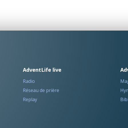
AdventLife live
Ad
Radio
Ma
Réseau de prière
Hym
Replay
Bib