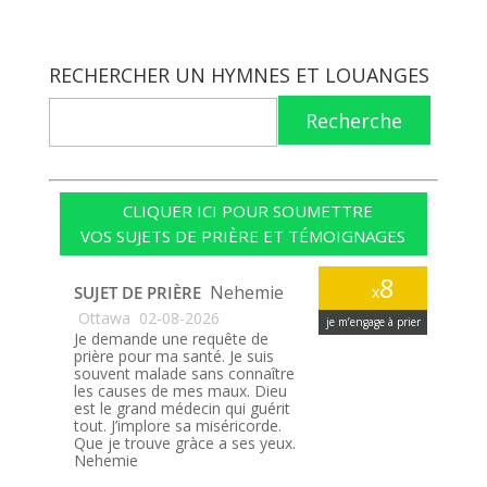
RECHERCHER UN HYMNES ET LOUANGES
Recherche
CLIQUER ICI POUR SOUMETTRE
VOS SUJETS DE PRIÈRE ET TÉMOIGNAGES
8
Nehemie
SUJET DE PRIÈRE
x
Ottawa
02-08-2026
je m’engage à prier
Je demande une requête de
prière pour ma santé. Je suis
souvent malade sans connaître
les causes de mes maux. Dieu
est le grand médecin qui guérit
tout. J’implore sa miséricorde.
Que je trouve gràce a ses yeux.
Nehemie