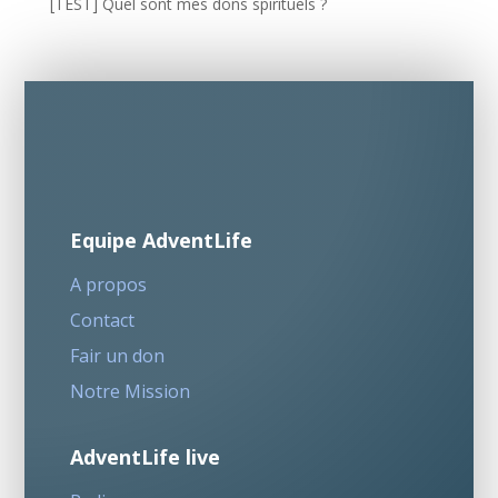
[TEST] Quel sont mes dons spirituels ?
Equipe AdventLife
A propos
Contact
Fair un don
Notre Mission
AdventLife live