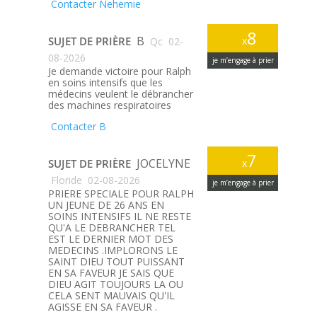
Contacter Nehemie
8
B
SUJET DE PRIÈRE
x
Qc
02-
08-2026
je m’engage à prier
Je demande victoire pour Ralph
en soins intensifs que les
médecins veulent le débrancher
des machines respiratoires
Contacter B
7
JOCELYNE
SUJET DE PRIÈRE
x
Floride
02-08-2026
je m’engage à prier
PRIERE SPECIALE POUR RALPH
UN JEUNE DE 26 ANS EN
SOINS INTENSIFS IL NE RESTE
QU'A LE DEBRANCHER TEL
EST LE DERNIER MOT DES
MEDECINS .IMPLORONS LE
SAINT DIEU TOUT PUISSANT
EN SA FAVEUR JE SAIS QUE
DIEU AGIT TOUJOURS LA OU
CELA SENT MAUVAIS QU'IL
AGISSE EN SA FAVEUR .