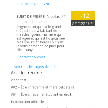
Contacter JOCELYNE
12
Nicolas
SUJET DE PRIÈRE
x
ST
PIERRE
01-08-2026
je m’engage à prier
Seigneur, toi qui est le grand
médecin, qui a fait tant de
miracles, guéris ma mère qui
est âgée et qui est hospitalisée.
Mes soeurs et frères en Christ,
je vous demande de prier pour
elle : Dany.
Contacter Nicolas
Voir tous les sujets de prière
Articles récents
Video test
#02 – Être chrétienne et mère célibataire
#01 – Être chrétien et étudiant en droit.
Introduction officielle